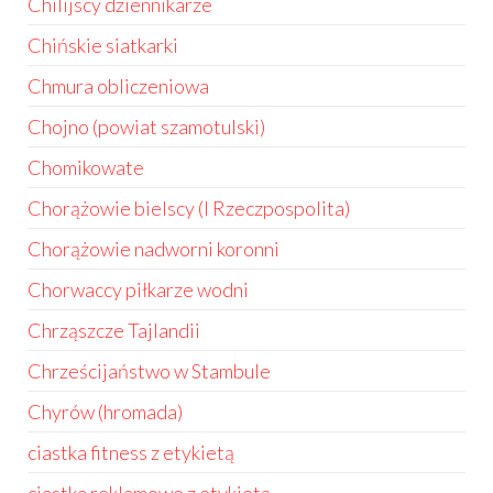
Chilijscy dziennikarze
Chińskie siatkarki
Chmura obliczeniowa
Chojno (powiat szamotulski)
Chomikowate
Chorążowie bielscy (I Rzeczpospolita)
Chorążowie nadworni koronni
Chorwaccy piłkarze wodni
Chrząszcze Tajlandii
Chrześcijaństwo w Stambule
Chyrów (hromada)
ciastka fitness z etykietą