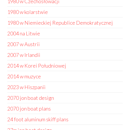
1980 w Czechosłowacji
1980 w kolarstwie
1980 w Niemieckiej Republice Demokratycznej
2004 na Litwie
2007 w Austrii
2007 w Irlandii
2014 w Korei Południowej
2014 w muzyce
2023 w Hiszpanii
2070 jon boat design
2070 jon boat plans
24 foot aluminum skiff plans