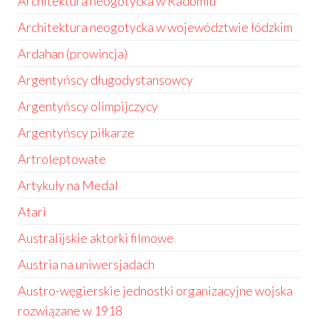
Architektura neogotycka w Radomiu
Architektura neogotycka w województwie łódzkim
Ardahan (prowincja)
Argentyńscy długodystansowcy
Argentyńscy olimpijczycy
Argentyńscy piłkarze
Artroleptowate
Artykuły na Medal
Atari
Australijskie aktorki filmowe
Austria na uniwersjadach
Austro-węgierskie jednostki organizacyjne wojska
rozwiązane w 1918