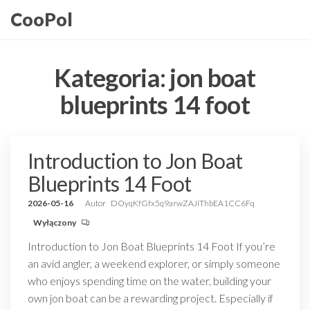
Przejdź
CooPol
do
treści
Kategoria:
jon boat
blueprints 14 foot
Introduction to Jon Boat
Blueprints 14 Foot
2026-05-16
Autor
DOyqKfGfx5q9arwZAJiThbEA1CC6Fq
Wyłączony
Introduction to Jon Boat Blueprints 14 Foot If you’re
an avid angler, a weekend explorer, or simply someone
who enjoys spending time on the water, building your
own jon boat can be a rewarding project. Especially if