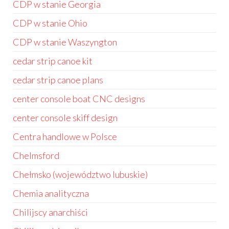
CDP w stanie Georgia
CDP w stanie Ohio
CDP w stanie Waszyngton
cedar strip canoe kit
cedar strip canoe plans
center console boat CNC designs
center console skiff design
Centra handlowe w Polsce
Chelmsford
Chełmsko (województwo lubuskie)
Chemia analityczna
Chilijscy anarchiści