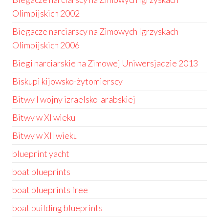
Olimpijskich 2002
Biegacze narciarscy na Zimowych Igrzyskach
Olimpijskich 2006
Biegi narciarskie na Zimowej Uniwersjadzie 2013
Biskupi kijowsko-żytomierscy
Bitwy I wojny izraelsko-arabskiej
Bitwy w XI wieku
Bitwy w XII wieku
blueprint yacht
boat blueprints
boat blueprints free
boat building blueprints