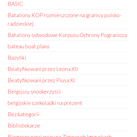
BASIC
Bataliony KOP rozmieszczone na granicy polsko-
radzieckiej
Bataliony odwodowe Korpusu Ochrony Pogranicza
bateau boat plans
Bazyliki
Beatyfikowani przez Leona XII
Beatyfikowani przez Piusa XI
Belgijscy snookerzyści
belgijskie czekoladki na prezent
Bez kategorii
Bibliotekarze
Biegacze narciarscy na Zimowych Igrzyskach