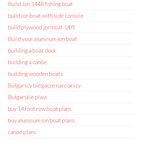
Build Jon 1448 fishing boat
build jon boat with side console
build plywood jon boat 14 ft
Build your aluminum jon boat
building a boat dock
building a canoe
building wooden boats
Bułgarscy biegacze narciarscy
Bułgarskie piwa
buy 14 foot row boat plans
buy aluminum jon boat plans
canoe plans