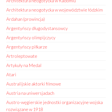
Architektura neogotycka w Radomiu
Architektura neogotycka w województwie łódzkim
Ardahan (prowincja)
Argentyńscy długodystansowcy
Argentyńscy olimpijczycy
Argentyńscy piłkarze
Artroleptowate
Artykuły na Medal
Atari
Australijskie aktorki filmowe
Austria na uniwersjadach
Austro-węgierskie jednostki organizacyjne wojska
rozwiązane w 1918