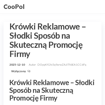
Przejdź
CooPol
do
treści
Krówki Reklamowe –
Słodki Sposób na
Skuteczną Promocję
Firmy
2025-12-10
Autor
DOyqKfGfx5q9arwZAJiThbEA1CC6Fq
Wyłączony
Krówki Reklamowe – Słodki
Sposób na Skuteczną
Promocję Firmy