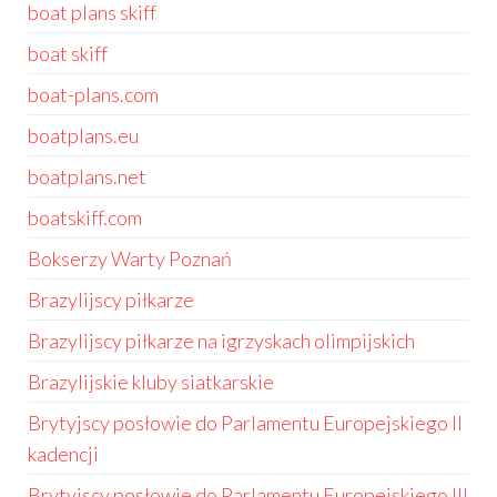
boat plans skiff
boat skiff
boat-plans.com
boatplans.eu
boatplans.net
boatskiff.com
Bokserzy Warty Poznań
Brazylijscy piłkarze
Brazylijscy piłkarze na igrzyskach olimpijskich
Brazylijskie kluby siatkarskie
Brytyjscy posłowie do Parlamentu Europejskiego II
kadencji
Brytyjscy posłowie do Parlamentu Europejskiego III