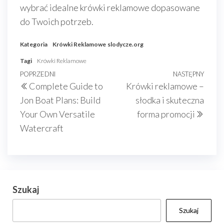
wybrać idealne krówki reklamowe dopasowane
do Twoich potrzeb.
Kategoria
Krówki Reklamowe
slodycze.org
Tagi
Krówki Reklamowe
Nawigacja
Poprzedni
POPRZEDNI
NASTĘPNY
Nast
Complete Guide to
Krówki reklamowe –
wpisu
wpis
wpis
Jon Boat Plans: Build
słodka i skuteczna
Your Own Versatile
forma promocji
Watercraft
Szukaj
Szukaj