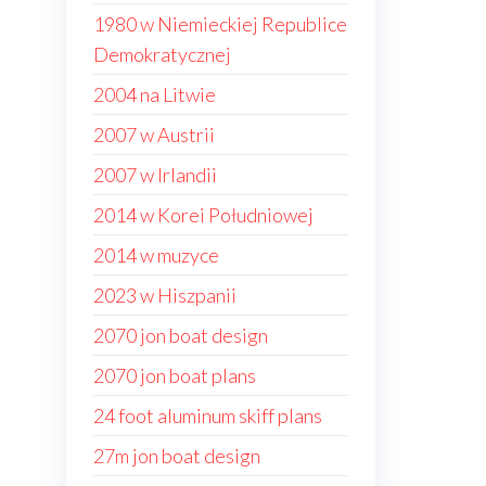
1980 w Niemieckiej Republice
Demokratycznej
2004 na Litwie
2007 w Austrii
2007 w Irlandii
2014 w Korei Południowej
2014 w muzyce
2023 w Hiszpanii
2070 jon boat design
2070 jon boat plans
24 foot aluminum skiff plans
27m jon boat design