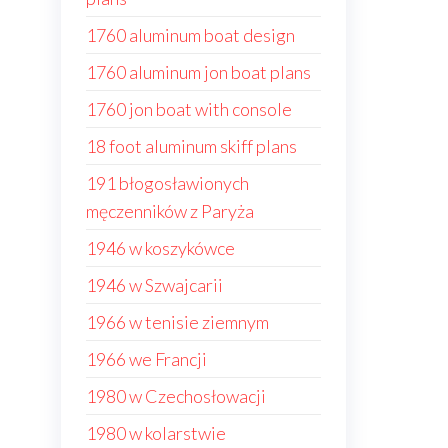
1760 aluminum boat design
1760 aluminum jon boat plans
1760 jon boat with console
18 foot aluminum skiff plans
191 błogosławionych
męczenników z Paryża
1946 w koszykówce
1946 w Szwajcarii
1966 w tenisie ziemnym
1966 we Francji
1980 w Czechosłowacji
1980 w kolarstwie