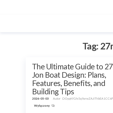
Przejdź
do
treści
Tag:
27m
The Ultimate Guide to 2
Jon Boat Design: Plans,
Features, Benefits, and
Building Tips
2026-05-03
Autor
DOyqKfGfx5q9arwZAJiThbEA1CC6
Wyłączony