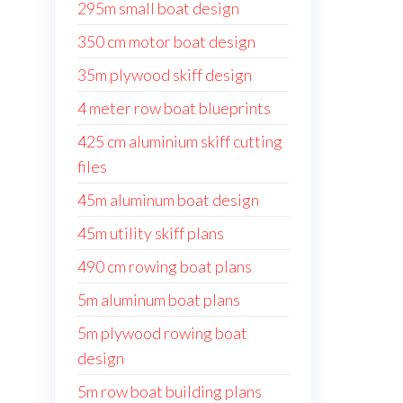
295m small boat design
350 cm motor boat design
35m plywood skiff design
4 meter row boat blueprints
425 cm aluminium skiff cutting
files
45m aluminum boat design
45m utility skiff plans
490 cm rowing boat plans
5m aluminum boat plans
5m plywood rowing boat
design
5m row boat building plans