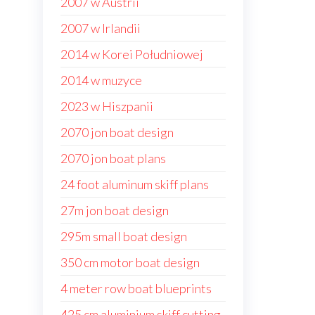
2007 w Austrii
2007 w Irlandii
2014 w Korei Południowej
2014 w muzyce
2023 w Hiszpanii
2070 jon boat design
2070 jon boat plans
24 foot aluminum skiff plans
27m jon boat design
295m small boat design
350 cm motor boat design
4 meter row boat blueprints
425 cm aluminium skiff cutting