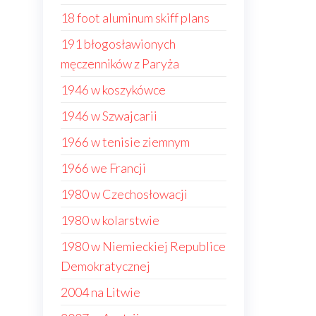
18 foot aluminum skiff plans
191 błogosławionych
męczenników z Paryża
1946 w koszykówce
1946 w Szwajcarii
1966 w tenisie ziemnym
1966 we Francji
1980 w Czechosłowacji
1980 w kolarstwie
1980 w Niemieckiej Republice
Demokratycznej
2004 na Litwie