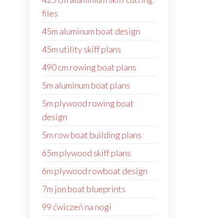
files
45m aluminum boat design
45m utility skiff plans
490 cm rowing boat plans
5m aluminum boat plans
5m plywood rowing boat
design
5m row boat building plans
65m plywood skiff plans
6m plywood rowboat design
7m jon boat blueprints
99 ćwiczeń na nogi