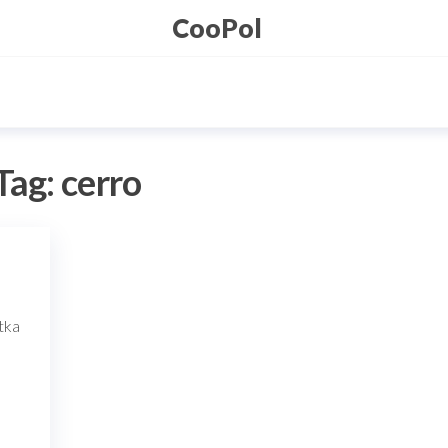
CooPol
Tag:
cerro
tka