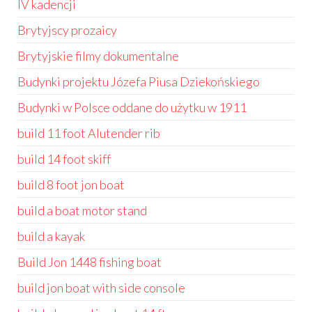
IV kadencji
Brytyjscy prozaicy
Brytyjskie filmy dokumentalne
Budynki projektu Józefa Piusa Dziekońskiego
Budynki w Polsce oddane do użytku w 1911
build 11 foot Alutender rib
build 14 foot skiff
build 8 foot jon boat
build a boat motor stand
build a kayak
Build Jon 1448 fishing boat
build jon boat with side console