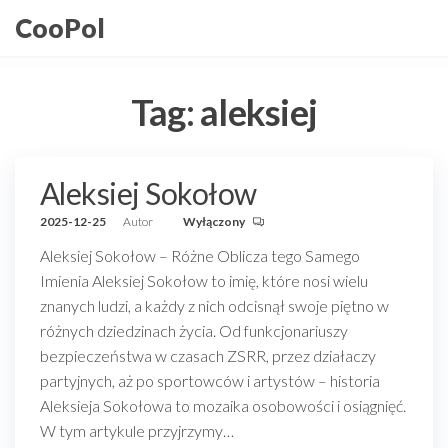
Przejdź
CooPol
do
treści
Tag:
aleksiej
Aleksiej Sokołow
2025-12-25
Autor
Wyłączony
Aleksiej Sokołow – Różne Oblicza tego Samego
Imienia Aleksiej Sokołow to imię, które nosi wielu
znanych ludzi, a każdy z nich odcisnął swoje piętno w
różnych dziedzinach życia. Od funkcjonariuszy
bezpieczeństwa w czasach ZSRR, przez działaczy
partyjnych, aż po sportowców i artystów – historia
Aleksieja Sokołowa to mozaika osobowości i osiągnięć.
W tym artykule przyjrzymy…