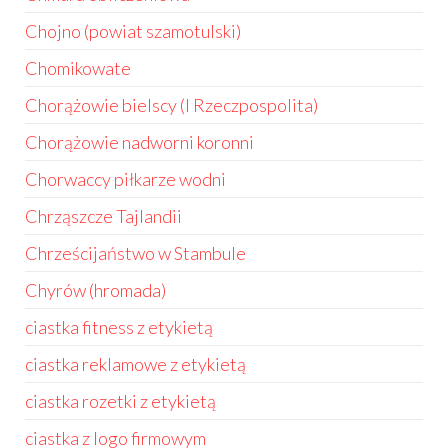
Chojno (powiat szamotulski)
Chomikowate
Chorążowie bielscy (I Rzeczpospolita)
Chorążowie nadworni koronni
Chorwaccy piłkarze wodni
Chrząszcze Tajlandii
Chrześcijaństwo w Stambule
Chyrów (hromada)
ciastka fitness z etykietą
ciastka reklamowe z etykietą
ciastka rozetki z etykietą
ciastka z logo firmowym