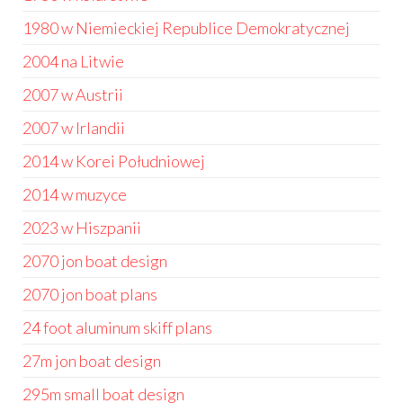
1980 w Niemieckiej Republice Demokratycznej
2004 na Litwie
2007 w Austrii
2007 w Irlandii
2014 w Korei Południowej
2014 w muzyce
2023 w Hiszpanii
2070 jon boat design
2070 jon boat plans
24 foot aluminum skiff plans
27m jon boat design
295m small boat design