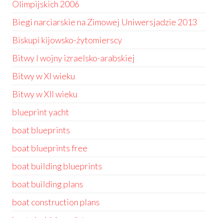
Olimpijskich 2006
Biegi narciarskie na Zimowej Uniwersjadzie 2013
Biskupi kijowsko-żytomierscy
Bitwy I wojny izraelsko-arabskiej
Bitwy w XI wieku
Bitwy w XII wieku
blueprint yacht
boat blueprints
boat blueprints free
boat building blueprints
boat building plans
boat construction plans