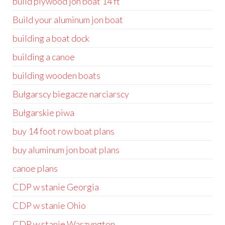
build plywood jon boat 14 ft
Build your aluminum jon boat
building a boat dock
building a canoe
building wooden boats
Bułgarscy biegacze narciarscy
Bułgarskie piwa
buy 14 foot row boat plans
buy aluminum jon boat plans
canoe plans
CDP w stanie Georgia
CDP w stanie Ohio
CDP w stanie Waszyngton