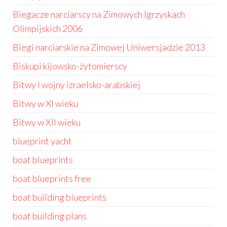
Biegacze narciarscy na Zimowych Igrzyskach
Olimpijskich 2006
Biegi narciarskie na Zimowej Uniwersjadzie 2013
Biskupi kijowsko-żytomierscy
Bitwy I wojny izraelsko-arabskiej
Bitwy w XI wieku
Bitwy w XII wieku
blueprint yacht
boat blueprints
boat blueprints free
boat building blueprints
boat building plans