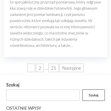
to specjalistyczny przyrząd pomiarowy, który odgrywa
kluczową rolę w dziedzinie fotometrii. Jego głównym
zadaniem jest pomiar luminancji, czyli jasności
powierzchni, które emitują lub odbijają światło. W
skrócie, nitomierz pozwala na ocenę intensywności
światła widocznego, co ma istotne znaczenie w
różnych dziedzinach, takich jak inżynieria
oświetleniowa, architektura, a także…
Stronicowanie
1
2
…
21
Następne
wpisów
Szukaj
Szukaj
OSTATNIE WPISY