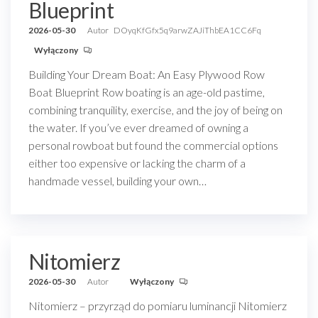
Blueprint
2026-05-30
Autor
DOyqKfGfx5q9arwZAJiThbEA1CC6Fq
Wyłączony
Building Your Dream Boat: An Easy Plywood Row
Boat Blueprint Row boating is an age-old pastime,
combining tranquility, exercise, and the joy of being on
the water. If you’ve ever dreamed of owning a
personal rowboat but found the commercial options
either too expensive or lacking the charm of a
handmade vessel, building your own…
Nitomierz
2026-05-30
Autor
Wyłączony
Nitomierz – przyrząd do pomiaru luminancji Nitomierz