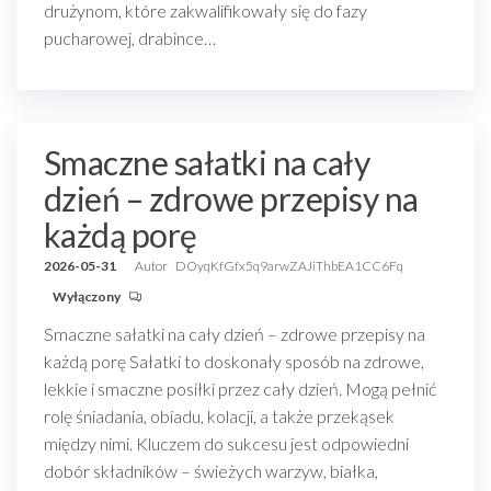
drużynom, które zakwalifikowały się do fazy
pucharowej, drabince…
Smaczne sałatki na cały
dzień – zdrowe przepisy na
każdą porę
2026-05-31
Autor
DOyqKfGfx5q9arwZAJiThbEA1CC6Fq
Wyłączony
Smaczne sałatki na cały dzień – zdrowe przepisy na
każdą porę Sałatki to doskonały sposób na zdrowe,
lekkie i smaczne posiłki przez cały dzień. Mogą pełnić
rolę śniadania, obiadu, kolacji, a także przekąsek
między nimi. Kluczem do sukcesu jest odpowiedni
dobór składników – świeżych warzyw, białka,