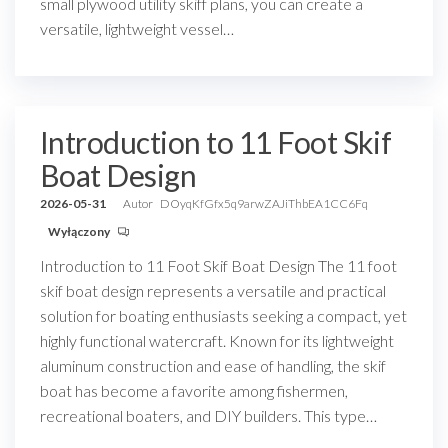
small plywood utility skiff plans, you can create a
versatile, lightweight vessel…
Introduction to 11 Foot Skif
Boat Design
2026-05-31
Autor
DOyqKfGfx5q9arwZAJiThbEA1CC6Fq
Wyłączony
Introduction to 11 Foot Skif Boat Design The 11 foot
skif boat design represents a versatile and practical
solution for boating enthusiasts seeking a compact, yet
highly functional watercraft. Known for its lightweight
aluminum construction and ease of handling, the skif
boat has become a favorite among fishermen,
recreational boaters, and DIY builders. This type…