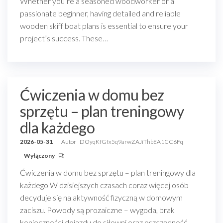
Whether you’re a seasoned woodworker or a
passionate beginner, having detailed and reliable
wooden skiff boat plans is essential to ensure your
project’s success. These…
Ćwiczenia w domu bez
sprzętu – plan treningowy
dla każdego
2026-05-31
Autor
DOyqKfGfx5q9arwZAJiThbEA1CC6Fq
Wyłączony
Ćwiczenia w domu bez sprzętu – plan treningowy dla
każdego W dzisiejszych czasach coraz więcej osób
decyduje się na aktywność fizyczną w domowym
zaciszu. Powody są prozaiczne – wygoda, brak
konieczności dojazdu do siłowni oraz oszczędność