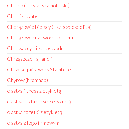
Chojno (powiat szamotulski)
Chomikowate
Chorążowie bielscy (I Rzeczpospolita)
Chorążowie nadworni koronni
Chorwaccy piłkarze wodni
Chrząszcze Tajlandii
Chrześcijaństwo w Stambule
Chyrów (hromada)
ciastka fitness z etykietą
ciastka reklamowe z etykietą
ciastka rozetki z etykietą
ciastka z logo firmowym