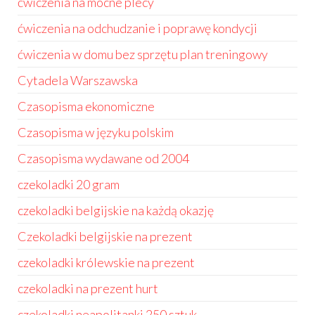
ćwiczenia na mocne plecy
ćwiczenia na odchudzanie i poprawę kondycji
ćwiczenia w domu bez sprzętu plan treningowy
Cytadela Warszawska
Czasopisma ekonomiczne
Czasopisma w języku polskim
Czasopisma wydawane od 2004
czekoladki 20 gram
czekoladki belgijskie na każdą okazję
Czekoladki belgijskie na prezent
czekoladki królewskie na prezent
czekoladki na prezent hurt
czekoladki neapolitanki 250 sztuk