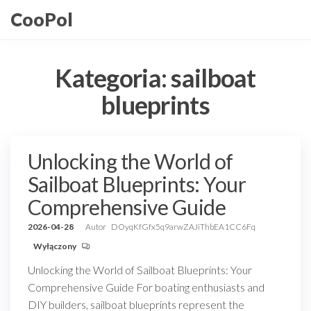
Przejdź
CooPol
do
treści
Kategoria:
sailboat
blueprints
Unlocking the World of
Sailboat Blueprints: Your
Comprehensive Guide
2026-04-28
Autor
DOyqKfGfx5q9arwZAJiThbEA1CC6Fq
Wyłączony
Unlocking the World of Sailboat Blueprints: Your
Comprehensive Guide For boating enthusiasts and
DIY builders, sailboat blueprints represent the