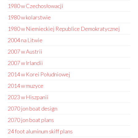
1980 w Czechosłowacji
1980 w kolarstwie
1980 w Niemieckiej Republice Demokratycznej
2004 na Litwie
2007 w Austrii
2007 w Irlandii
2014 w Korei Południowej
2014 w muzyce
2023 w Hiszpanii
2070 jon boat design
2070 jon boat plans
24 foot aluminum skiff plans