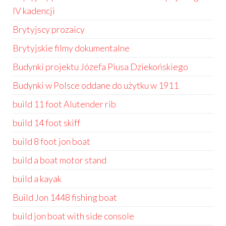
IV kadencji
Brytyjscy prozaicy
Brytyjskie filmy dokumentalne
Budynki projektu Józefa Piusa Dziekońskiego
Budynki w Polsce oddane do użytku w 1911
build 11 foot Alutender rib
build 14 foot skiff
build 8 foot jon boat
build a boat motor stand
build a kayak
Build Jon 1448 fishing boat
build jon boat with side console