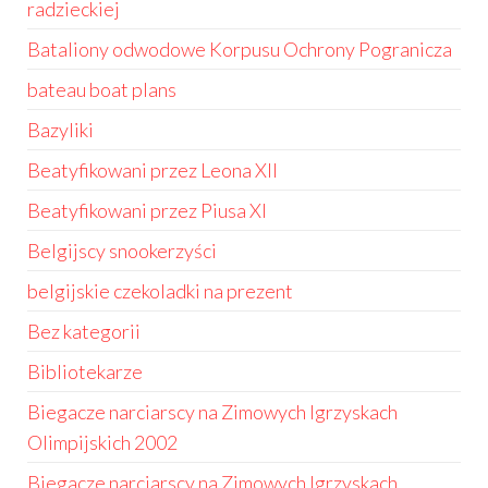
radzieckiej
Bataliony odwodowe Korpusu Ochrony Pogranicza
bateau boat plans
Bazyliki
Beatyfikowani przez Leona XII
Beatyfikowani przez Piusa XI
Belgijscy snookerzyści
belgijskie czekoladki na prezent
Bez kategorii
Bibliotekarze
Biegacze narciarscy na Zimowych Igrzyskach
Olimpijskich 2002
Biegacze narciarscy na Zimowych Igrzyskach