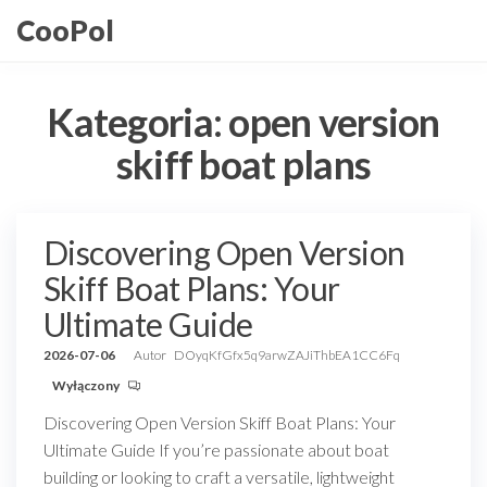
Przejdź
CooPol
do
treści
Kategoria:
open version
skiff boat plans
Discovering Open Version
Skiff Boat Plans: Your
Ultimate Guide
2026-07-06
Autor
DOyqKfGfx5q9arwZAJiThbEA1CC6Fq
Wyłączony
Discovering Open Version Skiff Boat Plans: Your
Ultimate Guide If you’re passionate about boat
building or looking to craft a versatile, lightweight