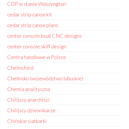
CDP w stanie Waszyngton
cedar strip canoe kit
cedar strip canoe plans
center console boat CNC designs
center console skiff design
Centra handlowe w Polsce
Chelmsford
Chełmsko (województwo lubuskie)
Chemia analityczna
Chilijscy anarchiści
Chilijscy dziennikarze
Chińskie siatkarki