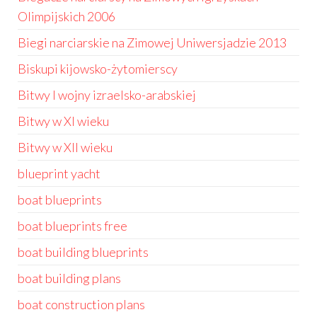
Olimpijskich 2006
Biegi narciarskie na Zimowej Uniwersjadzie 2013
Biskupi kijowsko-żytomierscy
Bitwy I wojny izraelsko-arabskiej
Bitwy w XI wieku
Bitwy w XII wieku
blueprint yacht
boat blueprints
boat blueprints free
boat building blueprints
boat building plans
boat construction plans