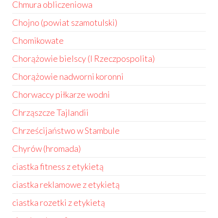
Chmura obliczeniowa
Chojno (powiat szamotulski)
Chomikowate
Chorążowie bielscy (I Rzeczpospolita)
Chorążowie nadworni koronni
Chorwaccy piłkarze wodni
Chrząszcze Tajlandii
Chrześcijaństwo w Stambule
Chyrów (hromada)
ciastka fitness z etykietą
ciastka reklamowe z etykietą
ciastka rozetki z etykietą