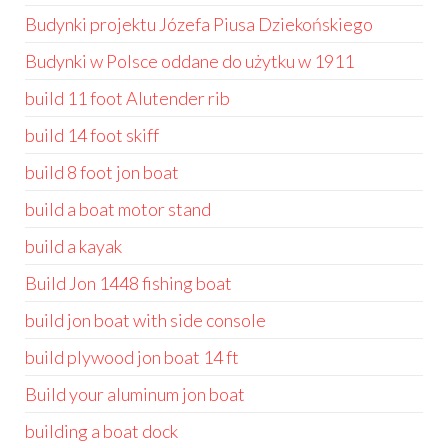
Budynki projektu Józefa Piusa Dziekońskiego
Budynki w Polsce oddane do użytku w 1911
build 11 foot Alutender rib
build 14 foot skiff
build 8 foot jon boat
build a boat motor stand
build a kayak
Build Jon 1448 fishing boat
build jon boat with side console
build plywood jon boat 14 ft
Build your aluminum jon boat
building a boat dock