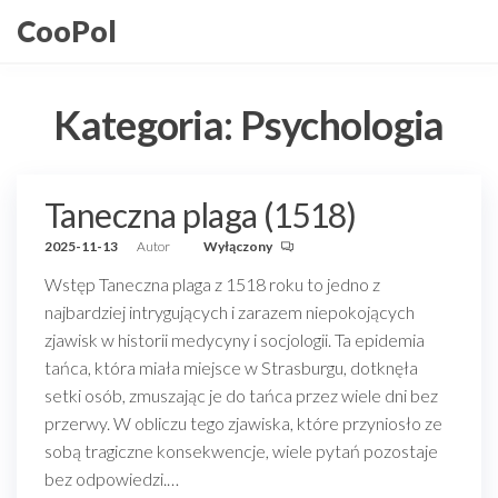
Przejdź
CooPol
do
treści
Kategoria:
Psychologia
Taneczna plaga (1518)
2025-11-13
Autor
Wyłączony
Wstęp Taneczna plaga z 1518 roku to jedno z
najbardziej intrygujących i zarazem niepokojących
zjawisk w historii medycyny i socjologii. Ta epidemia
tańca, która miała miejsce w Strasburgu, dotknęła
setki osób, zmuszając je do tańca przez wiele dni bez
przerwy. W obliczu tego zjawiska, które przyniosło ze
sobą tragiczne konsekwencje, wiele pytań pozostaje
bez odpowiedzi.…