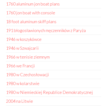
1760 aluminum jon boat plans
1760 jon boat with console
18 foot aluminum skiff plans
191 błogosławionych męczenników z Paryża
1946 w koszykówce
1946 w Szwajcarii
1966 w tenisie ziemnym
1966 we Francji
1980 w Czechosłowacji
1980 w kolarstwie
1980 w Niemieckiej Republice Demokratycznej
2004 na Litwie