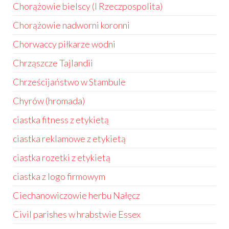
Chorążowie bielscy (I Rzeczpospolita)
Chorążowie nadworni koronni
Chorwaccy piłkarze wodni
Chrząszcze Tajlandii
Chrześcijaństwo w Stambule
Chyrów (hromada)
ciastka fitness z etykietą
ciastka reklamowe z etykietą
ciastka rozetki z etykietą
ciastka z logo firmowym
Ciechanowiczowie herbu Nałęcz
Civil parishes w hrabstwie Essex