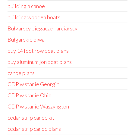
building a canoe
building wooden boats
Bułgarscy biegacze narciarscy
Bułgarskie piwa
buy 14 foot row boat plans
buy aluminum jon boat plans
canoe plans
CDP w stanie Georgia
CDP w stanie Ohio
CDP w stanie Waszyngton
cedar strip canoe kit
cedar strip canoe plans