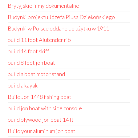
Brytyjskie filmy dokumentalne
Budynki projektu Józefa Piusa Dziekońskiego
Budynki w Polsce oddane do użytku w 1911
build 11 foot Alutender rib
build 14 foot skiff
build 8 foot jon boat
build a boat motor stand
build a kayak
Build Jon 1448 fishing boat
build jon boat with side console
build plywood jon boat 14 ft
Build your aluminum jon boat