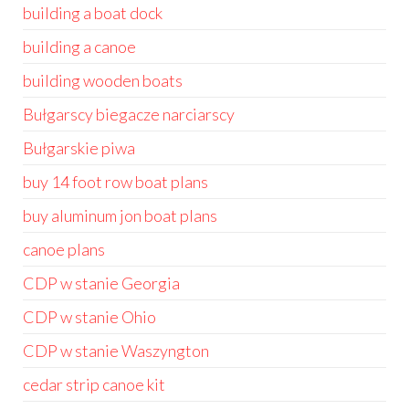
building a boat dock
building a canoe
building wooden boats
Bułgarscy biegacze narciarscy
Bułgarskie piwa
buy 14 foot row boat plans
buy aluminum jon boat plans
canoe plans
CDP w stanie Georgia
CDP w stanie Ohio
CDP w stanie Waszyngton
cedar strip canoe kit