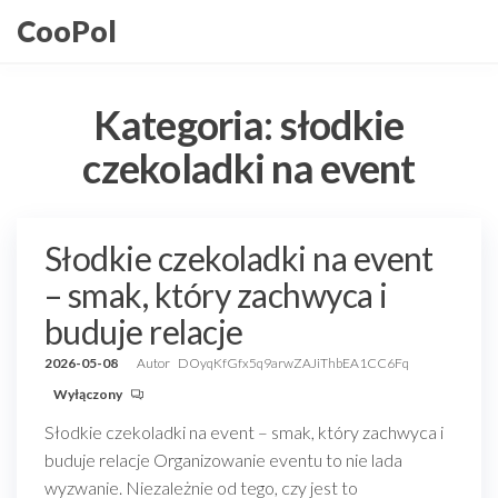
Przejdź
CooPol
do
treści
Kategoria:
słodkie
czekoladki na event
Słodkie czekoladki na event
– smak, który zachwyca i
buduje relacje
2026-05-08
Autor
DOyqKfGfx5q9arwZAJiThbEA1CC6Fq
Wyłączony
Słodkie czekoladki na event – smak, który zachwyca i
buduje relacje Organizowanie eventu to nie lada
wyzwanie. Niezależnie od tego, czy jest to