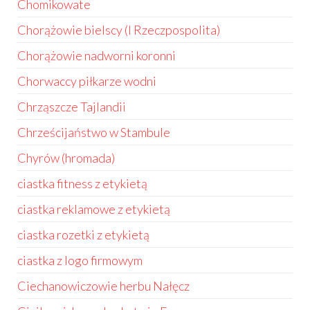
Chomikowate
Chorążowie bielscy (I Rzeczpospolita)
Chorążowie nadworni koronni
Chorwaccy piłkarze wodni
Chrząszcze Tajlandii
Chrześcijaństwo w Stambule
Chyrów (hromada)
ciastka fitness z etykietą
ciastka reklamowe z etykietą
ciastka rozetki z etykietą
ciastka z logo firmowym
Ciechanowiczowie herbu Nałęcz