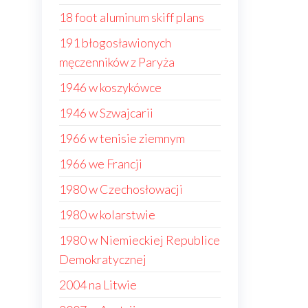
18 foot aluminum skiff plans
191 błogosławionych
męczenników z Paryża
1946 w koszykówce
1946 w Szwajcarii
1966 w tenisie ziemnym
1966 we Francji
1980 w Czechosłowacji
1980 w kolarstwie
1980 w Niemieckiej Republice
Demokratycznej
2004 na Litwie