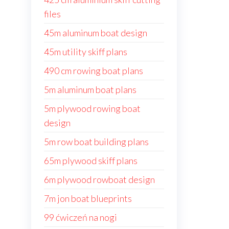
files
45m aluminum boat design
45m utility skiff plans
490 cm rowing boat plans
5m aluminum boat plans
5m plywood rowing boat
design
5m row boat building plans
65m plywood skiff plans
6m plywood rowboat design
7m jon boat blueprints
99 ćwiczeń na nogi