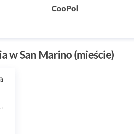
CooPol
ia w San Marino (mieście)
a
ka
w