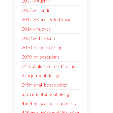
2007 w Austrii
2007 w Irlandii
2014 w Korei Południowej
2014 w muzyce
2023 w Hiszpanii
2070 jon boat design
2070 jon boat plans
24 foot aluminum skiff plans
27m jon boat design
295m small boat design
350 cm motor boat design
4 meter row boat blueprints
425 cm aluminium skiff cutting