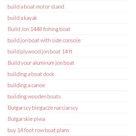
build a boat motor stand
build a kayak
Build Jon 1448 fishing boat
build jon boat with side console
build plywood jon boat 14 ft
Build your aluminum jon boat
building a boat dock
building a canoe
building wooden boats
Bułgarscy biegacze narciarscy
Bułgarskie piwa
buy 14 foot row boat plans