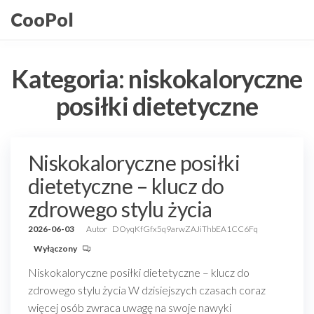
Przejdź
CooPol
do
treści
Kategoria:
niskokaloryczne
posiłki dietetyczne
Niskokaloryczne posiłki
dietetyczne – klucz do
zdrowego stylu życia
2026-06-03
Autor
DOyqKfGfx5q9arwZAJiThbEA1CC6Fq
Wyłączony
Niskokaloryczne posiłki dietetyczne – klucz do
zdrowego stylu życia W dzisiejszych czasach coraz
więcej osób zwraca uwagę na swoje nawyki