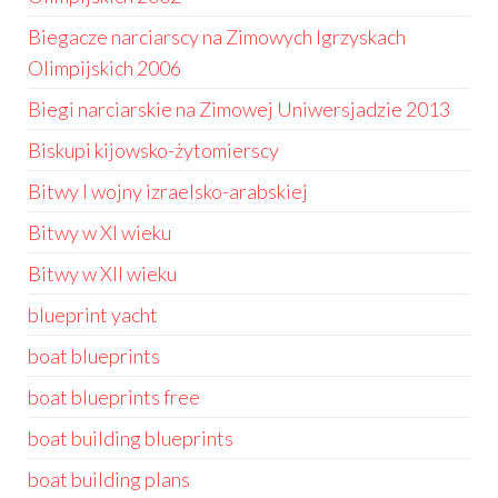
Biegacze narciarscy na Zimowych Igrzyskach
Olimpijskich 2006
Biegi narciarskie na Zimowej Uniwersjadzie 2013
Biskupi kijowsko-żytomierscy
Bitwy I wojny izraelsko-arabskiej
Bitwy w XI wieku
Bitwy w XII wieku
blueprint yacht
boat blueprints
boat blueprints free
boat building blueprints
boat building plans