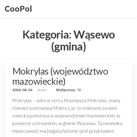
Przejdź
CooPol
do
treści
Kategoria:
Wąsewo
(gmina)
Mokrylas (województwo
mazowieckie)
2026-06-26
Autor
Wyłączony
Mokrylas – wieś w sercu Mazowsza Mokrylas, znany
również pod nazwą Mokry Las, to malownicza wieś
sołecka położona w województwie mazowieckim, w
powiecie ostrowskim, w gminie Wąsewo. Ta niewielka
miejscowość ma bogatą historię i jest przykładem