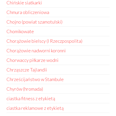
Chińskie siatkarki
Chmura obliczeniowa
Chojno (powiat szamotulski)
Chomikowate
Chorążowie bielscy (I Rzeczpospolita)
Chorążowie nadworni koronni
Chorwaccy piłkarze wodni
Chrząszcze Tajlandii
Chrześcijaństwo w Stambule
Chyrów (hromada)
ciastka fitness z etykietą
ciastka reklamowe z etykietą