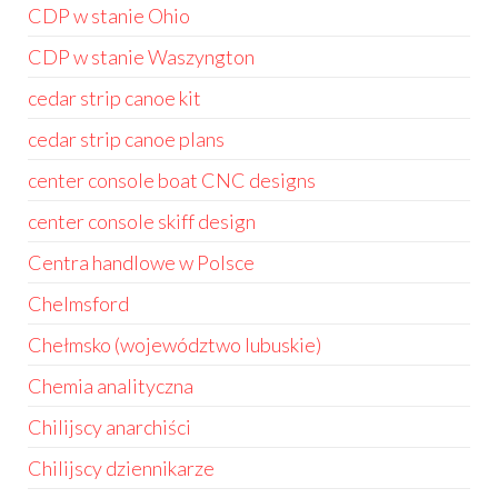
CDP w stanie Ohio
CDP w stanie Waszyngton
cedar strip canoe kit
cedar strip canoe plans
center console boat CNC designs
center console skiff design
Centra handlowe w Polsce
Chelmsford
Chełmsko (województwo lubuskie)
Chemia analityczna
Chilijscy anarchiści
Chilijscy dziennikarze