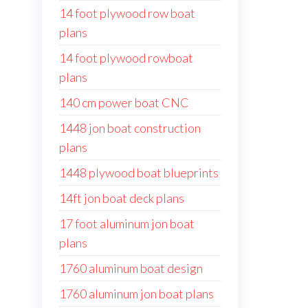
14 foot plywood row boat
plans
14 foot plywood rowboat
plans
140 cm power boat CNC
1448 jon boat construction
plans
1448 plywood boat blueprints
14ft jon boat deck plans
17 foot aluminum jon boat
plans
1760 aluminum boat design
1760 aluminum jon boat plans