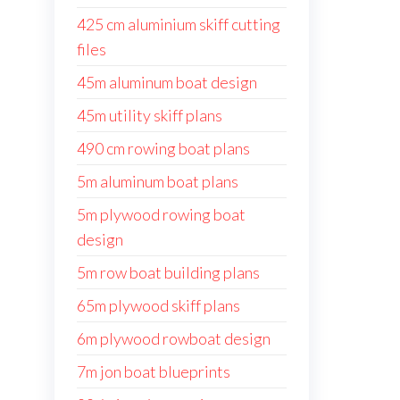
425 cm aluminium skiff cutting
files
45m aluminum boat design
45m utility skiff plans
490 cm rowing boat plans
5m aluminum boat plans
5m plywood rowing boat
design
5m row boat building plans
65m plywood skiff plans
6m plywood rowboat design
7m jon boat blueprints