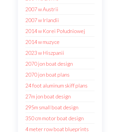
2007 w Austrii
2007 w Irlandii
2014 w Korei Południowej
2014 w muzyce
2023 w Hiszpanii
2070 jon boat design
2070 jon boat plans
24 foot aluminum skiff plans
27m jon boat design
295m small boat design
350 cm motor boat design
4 meter row boat blueprints