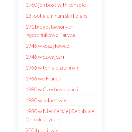
1760 jon boat with console
18 foot aluminum skiff plans
191 błogosławionych
męczenników z Paryża
1946 w koszykówce
1946 w Szwajcarii
1966 w tenisie ziemnym
1966 we Francji
1980 w Czechosłowacji
1980 w kolarstwie
1980 w Niemieckiej Republice
Demokratycznej
2004 na Litwie