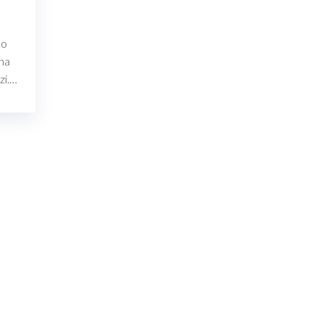
ko
 na
zi.…