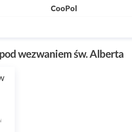
CooPol
 pod wezwaniem św. Alberta
 w
i