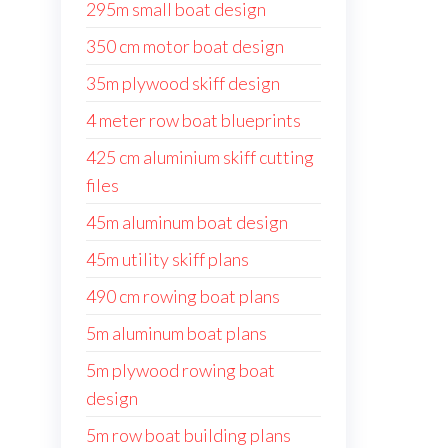
295m small boat design
350 cm motor boat design
35m plywood skiff design
4 meter row boat blueprints
425 cm aluminium skiff cutting
files
45m aluminum boat design
45m utility skiff plans
490 cm rowing boat plans
5m aluminum boat plans
5m plywood rowing boat
design
5m row boat building plans