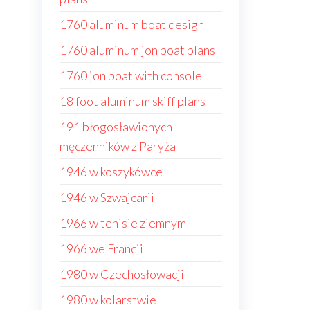
1760 aluminum boat design
1760 aluminum jon boat plans
1760 jon boat with console
18 foot aluminum skiff plans
191 błogosławionych
męczenników z Paryża
1946 w koszykówce
1946 w Szwajcarii
1966 w tenisie ziemnym
1966 we Francji
1980 w Czechosłowacji
1980 w kolarstwie