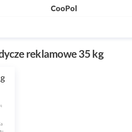
CooPol
dycze reklamowe 35 kg
kg
Fq
ia
gu