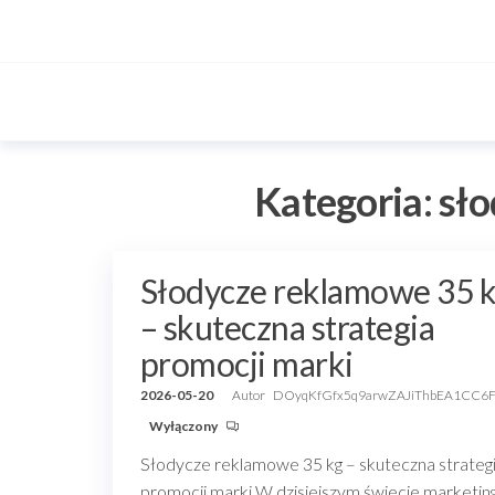
Przejdź
do
treści
Kategoria:
sło
Słodycze reklamowe 35 
– skuteczna strategia
promocji marki
2026-05-20
Autor
DOyqKfGfx5q9arwZAJiThbEA1CC6
Wyłączony
Słodycze reklamowe 35 kg – skuteczna strateg
promocji marki W dzisiejszym świecie marketin