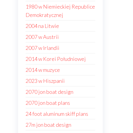
1980 w Niemieckiej Republice
Demokratycznej
2004 na Litwie
2007 w Austrii
2007 w Irlandii
2014 w Korei Południowej
2014 w muzyce
2023 w Hiszpanii
2070 jon boat design
2070 jon boat plans
24 foot aluminum skiff plans
27m jon boat design