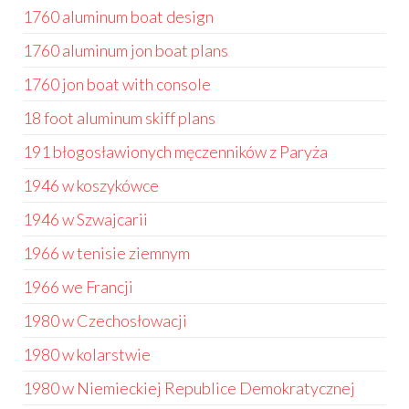
1760 aluminum boat design
1760 aluminum jon boat plans
1760 jon boat with console
18 foot aluminum skiff plans
191 błogosławionych męczenników z Paryża
1946 w koszykówce
1946 w Szwajcarii
1966 w tenisie ziemnym
1966 we Francji
1980 w Czechosłowacji
1980 w kolarstwie
1980 w Niemieckiej Republice Demokratycznej