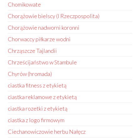
Chomikowate
Chorążowie bielscy (I Rzeczpospolita)
Chorążowie nadworni koronni
Chorwaccy piłkarze wodni
Chrząszcze Tajlandii
Chrześcijaństwo w Stambule
Chyrów (hromada)
ciastka fitness z etykietą
ciastka reklamowe z etykietą
ciastka rozetki z etykietą
ciastka z logo firmowym
Ciechanowiczowie herbu Nałęcz