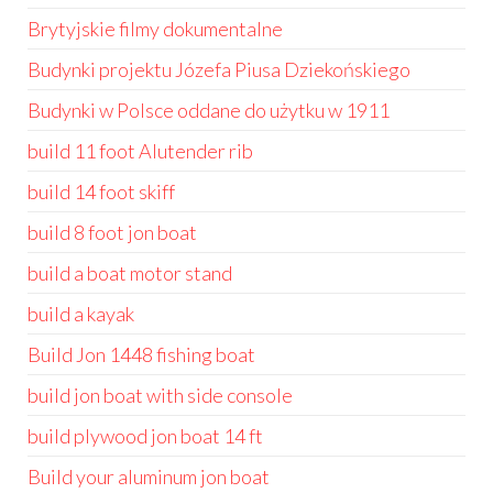
Brytyjskie filmy dokumentalne
Budynki projektu Józefa Piusa Dziekońskiego
Budynki w Polsce oddane do użytku w 1911
build 11 foot Alutender rib
build 14 foot skiff
build 8 foot jon boat
build a boat motor stand
build a kayak
Build Jon 1448 fishing boat
build jon boat with side console
build plywood jon boat 14 ft
Build your aluminum jon boat