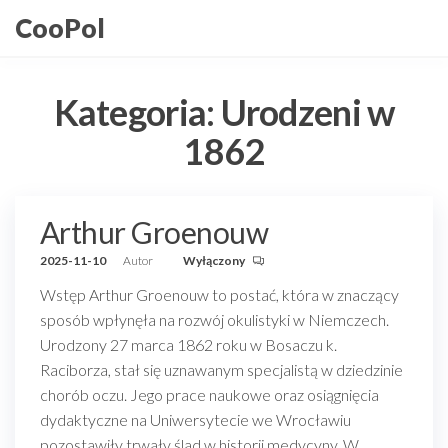
Przejdź
CooPol
do
treści
Kategoria:
Urodzeni w
1862
Arthur Groenouw
2025-11-10
Autor
Wyłączony
Wstęp Arthur Groenouw to postać, która w znaczący
sposób wpłynęła na rozwój okulistyki w Niemczech.
Urodzony 27 marca 1862 roku w Bosaczu k.
Raciborza, stał się uznawanym specjalistą w dziedzinie
chorób oczu. Jego prace naukowe oraz osiągnięcia
dydaktyczne na Uniwersytecie we Wrocławiu
pozostawiły trwały ślad w historii medycyny. W