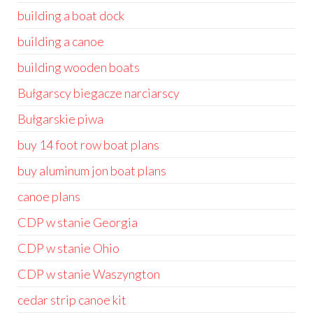
building a boat dock
building a canoe
building wooden boats
Bułgarscy biegacze narciarscy
Bułgarskie piwa
buy 14 foot row boat plans
buy aluminum jon boat plans
canoe plans
CDP w stanie Georgia
CDP w stanie Ohio
CDP w stanie Waszyngton
cedar strip canoe kit