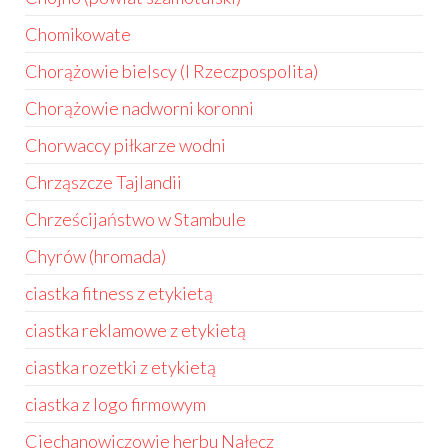
Chomikowate
Chorążowie bielscy (I Rzeczpospolita)
Chorążowie nadworni koronni
Chorwaccy piłkarze wodni
Chrząszcze Tajlandii
Chrześcijaństwo w Stambule
Chyrów (hromada)
ciastka fitness z etykietą
ciastka reklamowe z etykietą
ciastka rozetki z etykietą
ciastka z logo firmowym
Ciechanowiczowie herbu Nałęcz