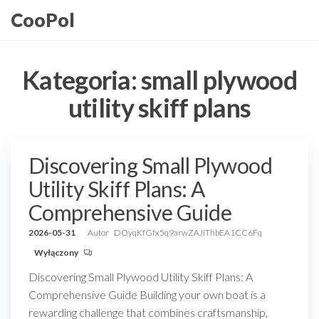
Przejdź
CooPol
do
treści
Kategoria:
small plywood
utility skiff plans
Discovering Small Plywood
Utility Skiff Plans: A
Comprehensive Guide
2026-05-31
Autor
DOyqKfGfx5q9arwZAJiThbEA1CC6Fq
Wyłączony
Discovering Small Plywood Utility Skiff Plans: A
Comprehensive Guide Building your own boat is a
rewarding challenge that combines craftsmanship,