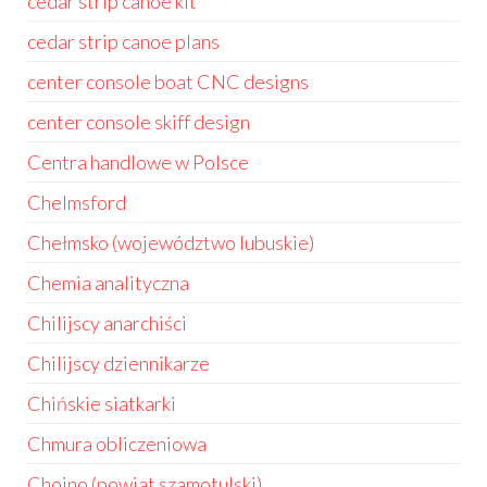
cedar strip canoe kit
cedar strip canoe plans
center console boat CNC designs
center console skiff design
Centra handlowe w Polsce
Chelmsford
Chełmsko (województwo lubuskie)
Chemia analityczna
Chilijscy anarchiści
Chilijscy dziennikarze
Chińskie siatkarki
Chmura obliczeniowa
Chojno (powiat szamotulski)