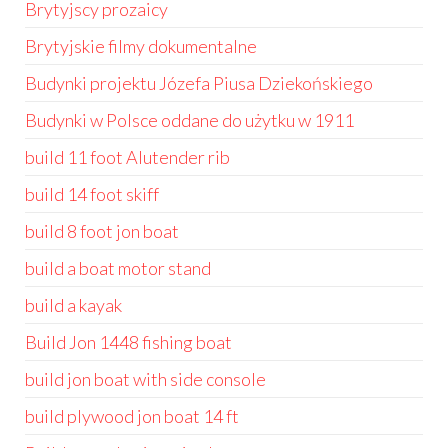
Brytyjscy prozaicy
Brytyjskie filmy dokumentalne
Budynki projektu Józefa Piusa Dziekońskiego
Budynki w Polsce oddane do użytku w 1911
build 11 foot Alutender rib
build 14 foot skiff
build 8 foot jon boat
build a boat motor stand
build a kayak
Build Jon 1448 fishing boat
build jon boat with side console
build plywood jon boat 14 ft