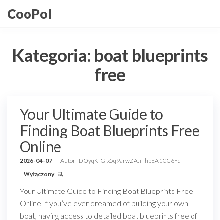
Przejdź
CooPol
do
treści
Kategoria:
boat blueprints
free
Your Ultimate Guide to
Finding Boat Blueprints Free
Online
2026-04-07
Autor
DOyqKfGfx5q9arwZAJiThbEA1CC6Fq
Wyłączony
Your Ultimate Guide to Finding Boat Blueprints Free
Online If you’ve ever dreamed of building your own
boat, having access to detailed boat blueprints free of