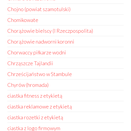
Chojno (powiat szamotulski)
Chomikowate
Chorążowie bielscy (I Rzeczpospolita)
Chorążowie nadworni koronni
Chorwaccy piłkarze wodni
Chrząszcze Tajlandii
Chrześcijaństwo w Stambule
Chyrów (hromada)
ciastka fitness z etykietą
ciastka reklamowe z etykietą
ciastka rozetki z etykietą
ciastka z logo firmowym