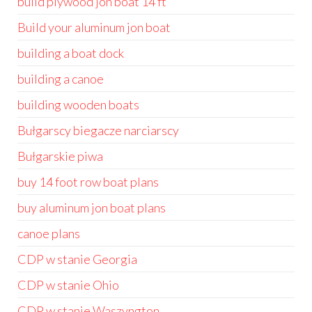
build plywood jon boat 14 ft
Build your aluminum jon boat
building a boat dock
building a canoe
building wooden boats
Bułgarscy biegacze narciarscy
Bułgarskie piwa
buy 14 foot row boat plans
buy aluminum jon boat plans
canoe plans
CDP w stanie Georgia
CDP w stanie Ohio
CDP w stanie Waszyngton