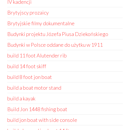
IV kadencji
Brytyjscy prozaicy
Brytyjskie filmy dokumentalne
Budynki projektu Józefa Piusa Dziekońskiego
Budynki w Polsce oddane do użytku w 1911
build 11 foot Alutender rib
build 14 foot skiff
build 8 foot jon boat
build a boat motor stand
build a kayak
Build Jon 1448 fishing boat
build jon boat with side console