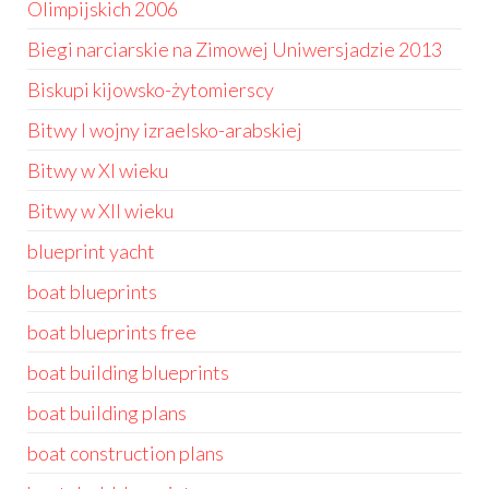
Olimpijskich 2006
Biegi narciarskie na Zimowej Uniwersjadzie 2013
Biskupi kijowsko-żytomierscy
Bitwy I wojny izraelsko-arabskiej
Bitwy w XI wieku
Bitwy w XII wieku
blueprint yacht
boat blueprints
boat blueprints free
boat building blueprints
boat building plans
boat construction plans