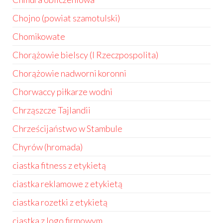
Chojno (powiat szamotulski)
Chomikowate
Chorążowie bielscy (I Rzeczpospolita)
Chorążowie nadworni koronni
Chorwaccy piłkarze wodni
Chrząszcze Tajlandii
Chrześcijaństwo w Stambule
Chyrów (hromada)
ciastka fitness z etykietą
ciastka reklamowe z etykietą
ciastka rozetki z etykietą
ciastka z logo firmowym