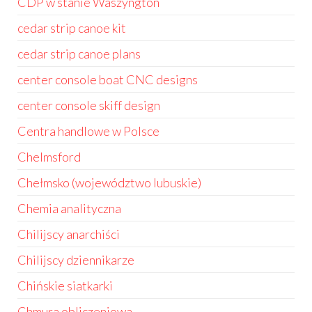
CDP w stanie Waszyngton
cedar strip canoe kit
cedar strip canoe plans
center console boat CNC designs
center console skiff design
Centra handlowe w Polsce
Chelmsford
Chełmsko (województwo lubuskie)
Chemia analityczna
Chilijscy anarchiści
Chilijscy dziennikarze
Chińskie siatkarki
Chmura obliczeniowa