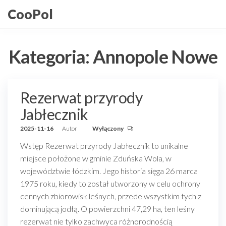
Przejdź
CooPol
do
treści
Kategoria:
Annopole Nowe
Rezerwat przyrody
Jabłecznik
2025-11-16
Autor
Wyłączony
Wstęp Rezerwat przyrody Jabłecznik to unikalne
miejsce położone w gminie Zduńska Wola, w
województwie łódzkim. Jego historia sięga 26 marca
1975 roku, kiedy to został utworzony w celu ochrony
cennych zbiorowisk leśnych, przede wszystkim tych z
dominującą jodłą. O powierzchni 47,29 ha, ten leśny
rezerwat nie tylko zachwyca różnorodnością