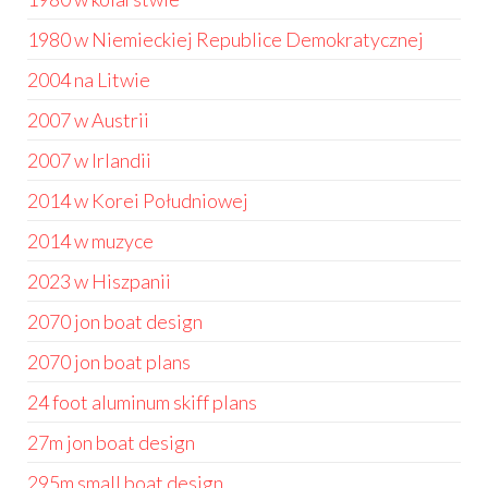
1980 w Niemieckiej Republice Demokratycznej
2004 na Litwie
2007 w Austrii
2007 w Irlandii
2014 w Korei Południowej
2014 w muzyce
2023 w Hiszpanii
2070 jon boat design
2070 jon boat plans
24 foot aluminum skiff plans
27m jon boat design
295m small boat design