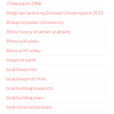
Olimpijskich 2006
Biegi narciarskie na Zimowej Uniwersjadzie 2013
Biskupi kijowsko-żytomierscy
Bitwy I wojny izraelsko-arabskiej
Bitwy w XI wieku
Bitwy w XII wieku
blueprint yacht
boat blueprints
boat blueprints free
boat building blueprints
boat building plans
boat construction plans