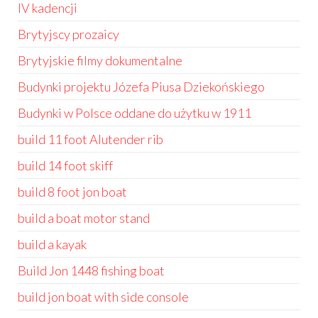
IV kadencji
Brytyjscy prozaicy
Brytyjskie filmy dokumentalne
Budynki projektu Józefa Piusa Dziekońskiego
Budynki w Polsce oddane do użytku w 1911
build 11 foot Alutender rib
build 14 foot skiff
build 8 foot jon boat
build a boat motor stand
build a kayak
Build Jon 1448 fishing boat
build jon boat with side console