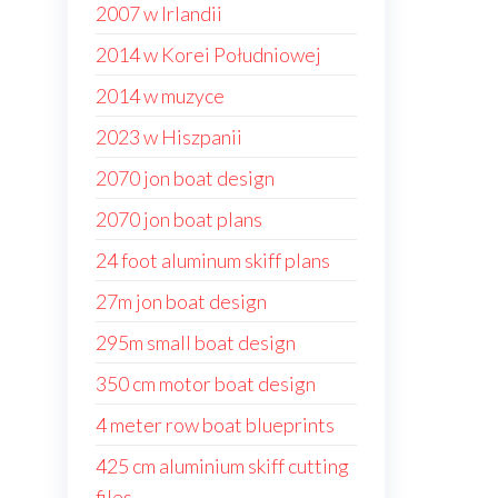
2007 w Irlandii
2014 w Korei Południowej
2014 w muzyce
2023 w Hiszpanii
2070 jon boat design
2070 jon boat plans
24 foot aluminum skiff plans
27m jon boat design
295m small boat design
350 cm motor boat design
4 meter row boat blueprints
425 cm aluminium skiff cutting
files