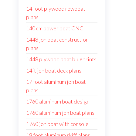
14 foot plywood rowboat
plans
140 cm power boat CNC
1448 jon boat construction
plans
1448 plywood boat blueprints
14ft jon boat deck plans
17 foot aluminum jon boat
plans
1760 aluminum boat design
1760 aluminum jon boat plans
1760 jon boat with console
18 foot aluminum skiff plans