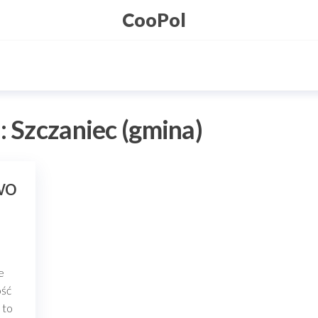
CooPol
:
Szczaniec (gmina)
wo
e
ość
 to