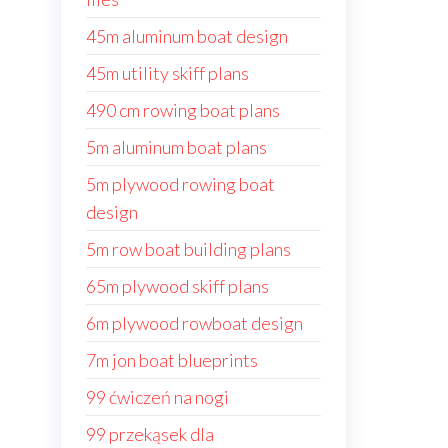
45m aluminum boat design
45m utility skiff plans
490 cm rowing boat plans
5m aluminum boat plans
5m plywood rowing boat
design
5m row boat building plans
65m plywood skiff plans
6m plywood rowboat design
7m jon boat blueprints
99 ćwiczeń na nogi
99 przekąsek dla