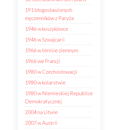
191 błogosławionych
męczenników z Paryża
1946 w koszykówce
1946 w Szwajcarii
1966 w tenisie ziemnym
1966 we Francji
1980 w Czechosłowacji
1980 w kolarstwie
1980 w Niemieckiej Republice
Demokratycznej
2004 na Litwie
2007 w Austrii