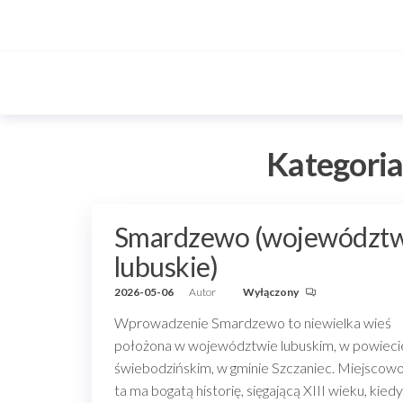
Przejdź
do
treści
Kategoria
Smardzewo (województ
lubuskie)
2026-05-06
Autor
Wyłączony
Wprowadzenie Smardzewo to niewielka wieś
położona w województwie lubuskim, w powieci
świebodzińskim, w gminie Szczaniec. Miejscow
ta ma bogatą historię, sięgającą XIII wieku, kiedy