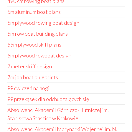
490 cm rowing boat plans
5m aluminum boat plans
5m plywood rowing boat design
5m row boat building plans
65m plywood skiff plans
6m plywood rowboat design
7 meter skiff design
7m jon boat blueprints
99 ćwiczeń na nogi
99 przekąsek dla odchudzających się
Absolwenci Akademii Górniczo-Hutniczej im.
Stanisława Staszica w Krakowie
Absolwenci Akademii Marynarki Wojennej im. N.