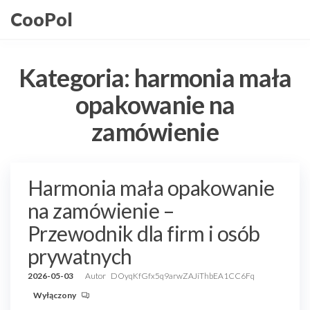
Przejdź
CooPol
do
treści
Kategoria:
harmonia mała
opakowanie na
zamówienie
Harmonia mała opakowanie
na zamówienie –
Przewodnik dla firm i osób
prywatnych
2026-05-03
Autor
DOyqKfGfx5q9arwZAJiThbEA1CC6Fq
Wyłączony