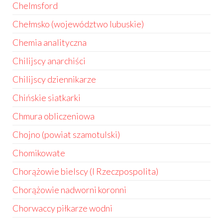
Chelmsford
Chełmsko (województwo lubuskie)
Chemia analityczna
Chilijscy anarchiści
Chilijscy dziennikarze
Chińskie siatkarki
Chmura obliczeniowa
Chojno (powiat szamotulski)
Chomikowate
Chorążowie bielscy (I Rzeczpospolita)
Chorążowie nadworni koronni
Chorwaccy piłkarze wodni