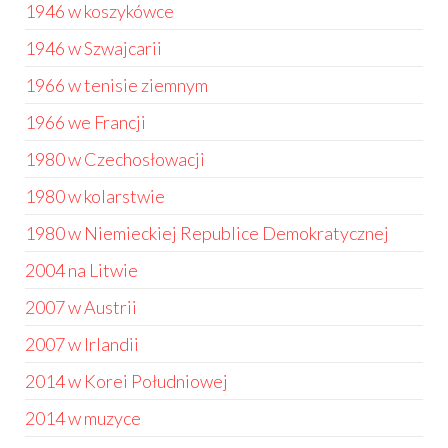
1946 w koszykówce
1946 w Szwajcarii
1966 w tenisie ziemnym
1966 we Francji
1980 w Czechosłowacji
1980 w kolarstwie
1980 w Niemieckiej Republice Demokratycznej
2004 na Litwie
2007 w Austrii
2007 w Irlandii
2014 w Korei Południowej
2014 w muzyce