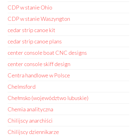
CDP w stanie Ohio
CDP w stanie Waszyngton
cedar strip canoe kit
cedar strip canoe plans
center console boat CNC designs
center console skiff design
Centra handlowe w Polsce
Chelmsford
Chełmsko (województwo lubuskie)
Chemia analityczna
Chilijscy anarchiści
Chilijscy dziennikarze