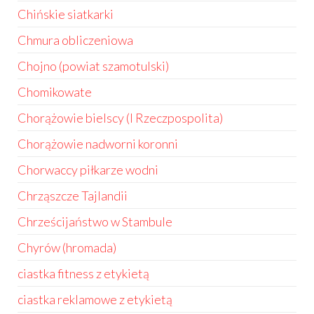
Chińskie siatkarki
Chmura obliczeniowa
Chojno (powiat szamotulski)
Chomikowate
Chorążowie bielscy (I Rzeczpospolita)
Chorążowie nadworni koronni
Chorwaccy piłkarze wodni
Chrząszcze Tajlandii
Chrześcijaństwo w Stambule
Chyrów (hromada)
ciastka fitness z etykietą
ciastka reklamowe z etykietą