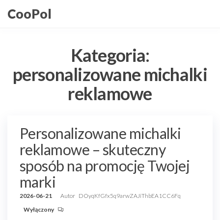
Przejdź
CooPol
do
treści
Kategoria:
personalizowane michalki
reklamowe
Personalizowane michalki
reklamowe – skuteczny
sposób na promocję Twojej
marki
2026-06-21
Autor
DOyqKfGfx5q9arwZAJiThbEA1CC6Fq
Wyłączony