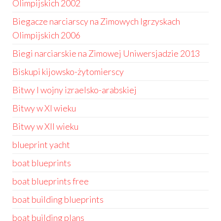
Olimpijskich 2002
Biegacze narciarscy na Zimowych Igrzyskach
Olimpijskich 2006
Biegi narciarskie na Zimowej Uniwersjadzie 2013
Biskupi kijowsko-żytomierscy
Bitwy I wojny izraelsko-arabskiej
Bitwy w XI wieku
Bitwy w XII wieku
blueprint yacht
boat blueprints
boat blueprints free
boat building blueprints
boat building plans