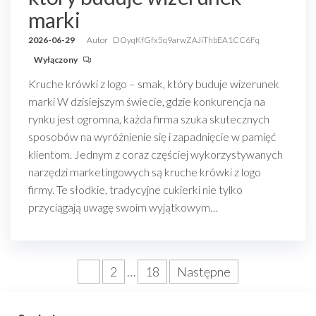
marki
2026-06-29
Autor
DOyqKfGfx5q9arwZAJiThbEA1CC6Fq
Wyłączony
Kruche krówki z logo – smak, który buduje wizerunek
marki W dzisiejszym świecie, gdzie konkurencja na
rynku jest ogromna, każda firma szuka skutecznych
sposobów na wyróżnienie się i zapadnięcie w pamięć
klientom. Jednym z coraz częściej wykorzystywanych
narzędzi marketingowych są kruche krówki z logo
firmy. Te słodkie, tradycyjne cukierki nie tylko
przyciągają uwagę swoim wyjątkowym…
Stronicowanie
1
2
…
18
Następne
wpisów