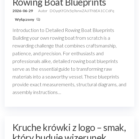
Rowing Boat Blueprints
2026-06-29
Autor
DOyqKfGfx5q9arwZAJiThbEA1CC6Fq
Wyłączony
Introduction to Detailed Rowing Boat Blueprints
Building your own rowing boat from scratch is a
rewarding challenge that combines craftsmanship,
patience, and precision. For enthusiasts and
professionals alike, detailed rowing boat blueprints
serve as the essential guide to transforming raw
materials into a seaworthy vessel. These blueprints
provide exact measurements, structural diagrams, and
assembly instructions…
Kruche krówki z logo – smak,
który buduje wizerunek