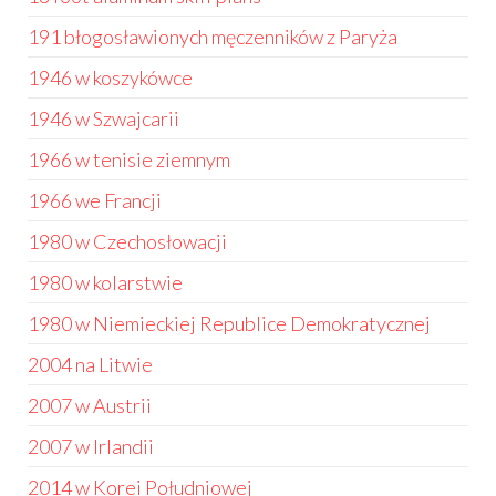
191 błogosławionych męczenników z Paryża
1946 w koszykówce
1946 w Szwajcarii
1966 w tenisie ziemnym
1966 we Francji
1980 w Czechosłowacji
1980 w kolarstwie
1980 w Niemieckiej Republice Demokratycznej
2004 na Litwie
2007 w Austrii
2007 w Irlandii
2014 w Korei Południowej