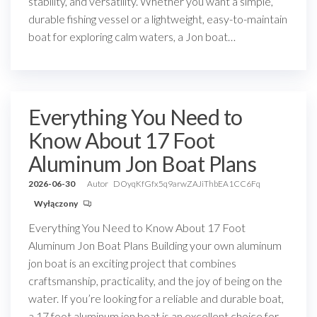
stability, and versatility. Whether you want a simple,
durable fishing vessel or a lightweight, easy-to-maintain
boat for exploring calm waters, a Jon boat…
Everything You Need to
Know About 17 Foot
Aluminum Jon Boat Plans
2026-06-30
Autor
DOyqKfGfx5q9arwZAJiThbEA1CC6Fq
Wyłączony
Everything You Need to Know About 17 Foot
Aluminum Jon Boat Plans Building your own aluminum
jon boat is an exciting project that combines
craftsmanship, practicality, and the joy of being on the
water. If you’re looking for a reliable and durable boat,
a 17 foot aluminum jon boat is an excellent choice for