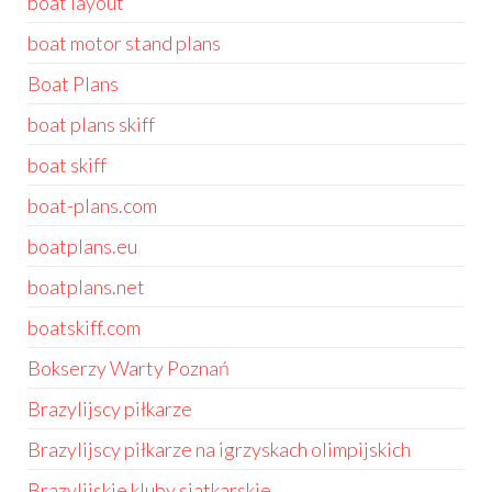
boat layout
boat motor stand plans
Boat Plans
boat plans skiff
boat skiff
boat-plans.com
boatplans.eu
boatplans.net
boatskiff.com
Bokserzy Warty Poznań
Brazylijscy piłkarze
Brazylijscy piłkarze na igrzyskach olimpijskich
Brazylijskie kluby siatkarskie