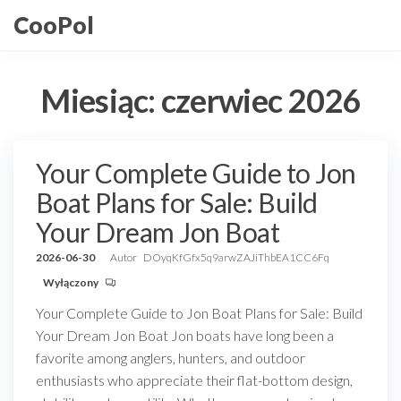
Przejdź
CooPol
do
treści
Miesiąc:
czerwiec 2026
Your Complete Guide to Jon
Boat Plans for Sale: Build
Your Dream Jon Boat
2026-06-30
Autor
DOyqKfGfx5q9arwZAJiThbEA1CC6Fq
Wyłączony
Your Complete Guide to Jon Boat Plans for Sale: Build
Your Dream Jon Boat Jon boats have long been a
favorite among anglers, hunters, and outdoor
enthusiasts who appreciate their flat-bottom design,