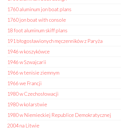
1760 aluminum jon boat plans
1760 jon boat with console
18 foot aluminum skiff plans
191 błogosławionych męczenników z Paryża
1946 w koszykówce
1946 w Szwajcarii
1966 w tenisie ziemnym
1966 we Francji
1980 w Czechosłowacji
1980 w kolarstwie
1980 w Niemieckiej Republice Demokratycznej
2004 na Litwie