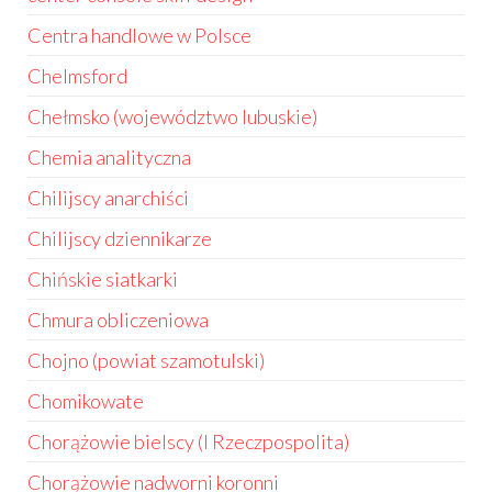
Centra handlowe w Polsce
Chelmsford
Chełmsko (województwo lubuskie)
Chemia analityczna
Chilijscy anarchiści
Chilijscy dziennikarze
Chińskie siatkarki
Chmura obliczeniowa
Chojno (powiat szamotulski)
Chomikowate
Chorążowie bielscy (I Rzeczpospolita)
Chorążowie nadworni koronni