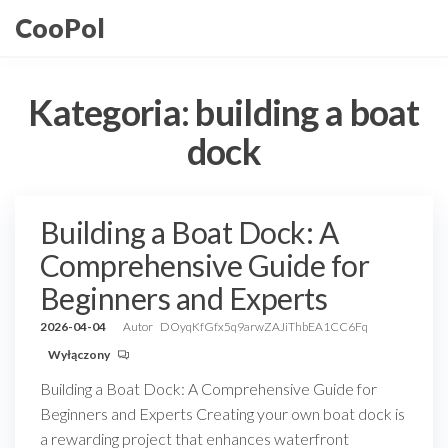
Przejdź
CooPol
do
treści
Kategoria:
building a boat
dock
Building a Boat Dock: A
Comprehensive Guide for
Beginners and Experts
2026-04-04
Autor
DOyqKfGfx5q9arwZAJiThbEA1CC6Fq
Wyłączony
Building a Boat Dock: A Comprehensive Guide for
Beginners and Experts Creating your own boat dock is
a rewarding project that enhances waterfront