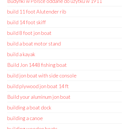
Budynki w Polsce oddane do użytku w 1911
build 11 foot Alutender rib
build 14 foot skiff
build 8 foot jon boat
build a boat motor stand
build a kayak
Build Jon 1448 fishing boat
build jon boat with side console
build plywood jon boat 14 ft
Build your aluminum jon boat
building a boat dock
building a canoe
building wooden boats