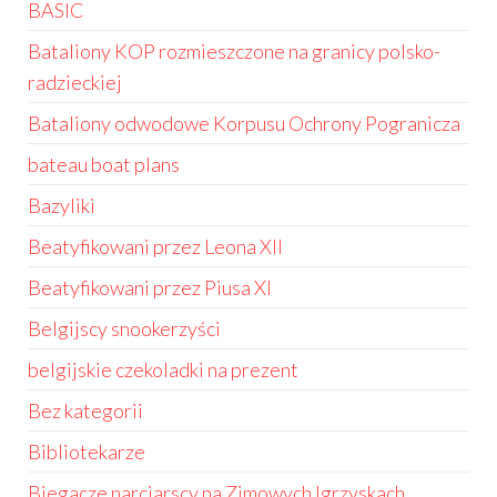
BASIC
Bataliony KOP rozmieszczone na granicy polsko-
radzieckiej
Bataliony odwodowe Korpusu Ochrony Pogranicza
bateau boat plans
Bazyliki
Beatyfikowani przez Leona XII
Beatyfikowani przez Piusa XI
Belgijscy snookerzyści
belgijskie czekoladki na prezent
Bez kategorii
Bibliotekarze
Biegacze narciarscy na Zimowych Igrzyskach