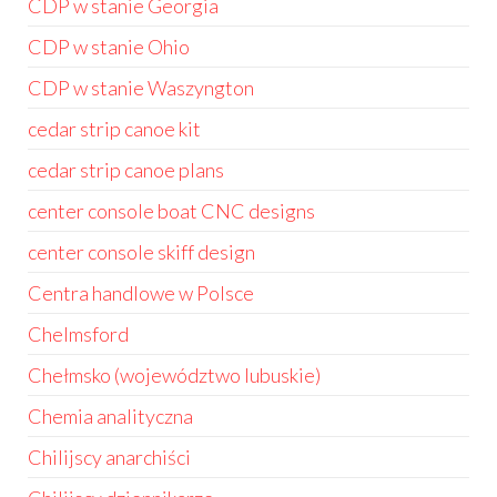
CDP w stanie Georgia
CDP w stanie Ohio
CDP w stanie Waszyngton
cedar strip canoe kit
cedar strip canoe plans
center console boat CNC designs
center console skiff design
Centra handlowe w Polsce
Chelmsford
Chełmsko (województwo lubuskie)
Chemia analityczna
Chilijscy anarchiści