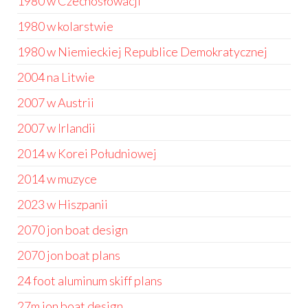
1980 w Czechosłowacji
1980 w kolarstwie
1980 w Niemieckiej Republice Demokratycznej
2004 na Litwie
2007 w Austrii
2007 w Irlandii
2014 w Korei Południowej
2014 w muzyce
2023 w Hiszpanii
2070 jon boat design
2070 jon boat plans
24 foot aluminum skiff plans
27m jon boat design