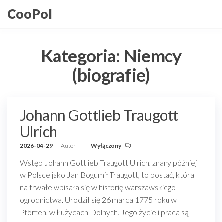
Przejdź
CooPol
do
treści
Kategoria:
Niemcy
(biografie)
Johann Gottlieb Traugott
Ulrich
2026-04-29
Autor
Wyłączony
Wstęp Johann Gottlieb Traugott Ulrich, znany później
w Polsce jako Jan Bogumił Traugott, to postać, która
na trwałe wpisała się w historię warszawskiego
ogrodnictwa. Urodził się 26 marca 1775 roku w
Pförten, w Łużycach Dolnych. Jego życie i praca są