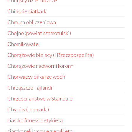
Chilijscy dziennikarze
Chińskie siatkarki
Chmura obliczeniowa
Chojno (powiat szamotulski)
Chomikowate
Chorążowie bielscy (I Rzeczpospolita)
Chorążowie nadworni koronni
Chorwaccy piłkarze wodni
Chrząszcze Tajlandii
Chrześcijaństwo w Stambule
Chyrów (hromada)
ciastka fitness z etykietą
ciastka reklamowe z etykietą