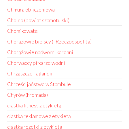
Chmura obliczeniowa
Chojno (powiat szamotulski)
Chomikowate
Chorążowie bielscy (I Rzeczpospolita)
Chorążowie nadworni koronni
Chorwaccy piłkarze wodni
Chrząszcze Tajlandii
Chrześcijaństwo w Stambule
Chyrów (hromada)
ciastka fitness z etykietą
ciastka reklamowe z etykietą
ciastka rozetki z etykietą