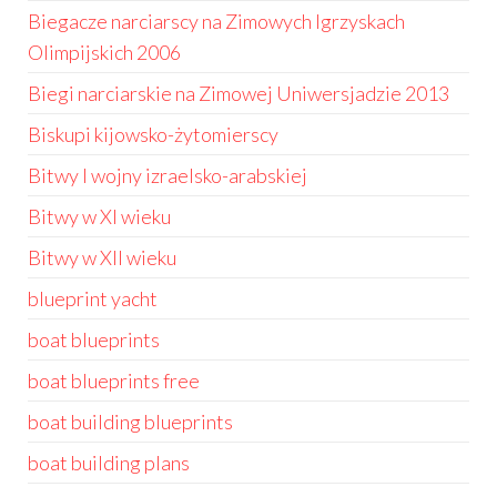
Biegacze narciarscy na Zimowych Igrzyskach
Olimpijskich 2006
Biegi narciarskie na Zimowej Uniwersjadzie 2013
Biskupi kijowsko-żytomierscy
Bitwy I wojny izraelsko-arabskiej
Bitwy w XI wieku
Bitwy w XII wieku
blueprint yacht
boat blueprints
boat blueprints free
boat building blueprints
boat building plans