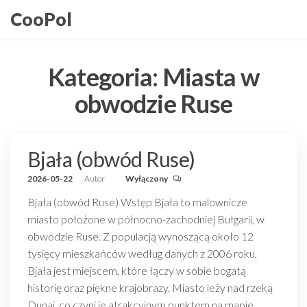
Przejdź
CooPol
do
treści
Kategoria:
Miasta w
obwodzie Ruse
Bjała (obwód Ruse)
2026-05-22
Autor
Wyłączony
Bjała (obwód Ruse) Wstęp Bjała to malownicze
miasto położone w północno-zachodniej Bułgarii, w
obwodzie Ruse. Z populacją wynoszącą około 12
tysięcy mieszkańców według danych z 2006 roku,
Bjała jest miejscem, które łączy w sobie bogatą
historię oraz piękne krajobrazy. Miasto leży nad rzeką
Dunaj, co czyni je atrakcyjnym punktem na mapie