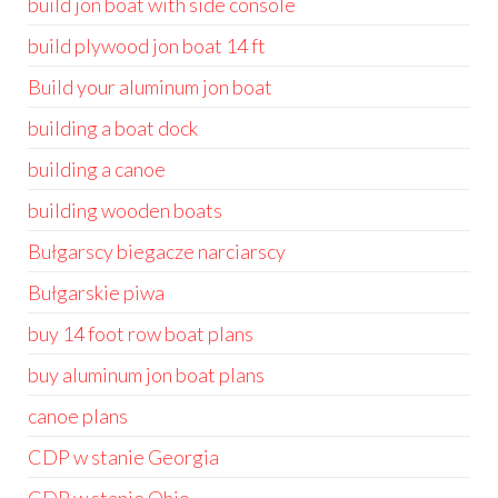
build jon boat with side console
build plywood jon boat 14 ft
Build your aluminum jon boat
building a boat dock
building a canoe
building wooden boats
Bułgarscy biegacze narciarscy
Bułgarskie piwa
buy 14 foot row boat plans
buy aluminum jon boat plans
canoe plans
CDP w stanie Georgia