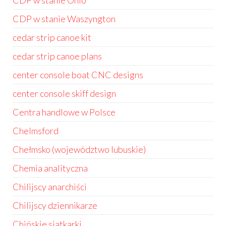
CDP w stanie Ohio
CDP w stanie Waszyngton
cedar strip canoe kit
cedar strip canoe plans
center console boat CNC designs
center console skiff design
Centra handlowe w Polsce
Chelmsford
Chełmsko (województwo lubuskie)
Chemia analityczna
Chilijscy anarchiści
Chilijscy dziennikarze
Chińskie siatkarki