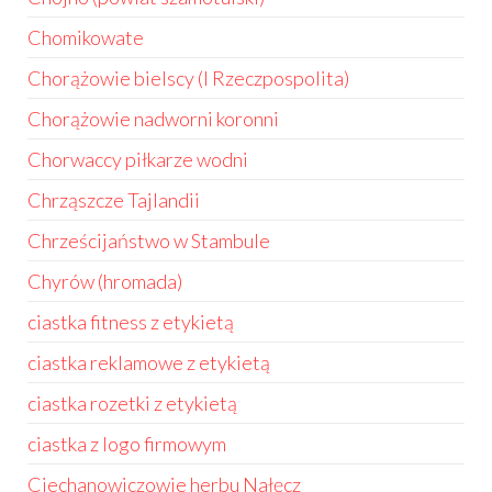
Chomikowate
Chorążowie bielscy (I Rzeczpospolita)
Chorążowie nadworni koronni
Chorwaccy piłkarze wodni
Chrząszcze Tajlandii
Chrześcijaństwo w Stambule
Chyrów (hromada)
ciastka fitness z etykietą
ciastka reklamowe z etykietą
ciastka rozetki z etykietą
ciastka z logo firmowym
Ciechanowiczowie herbu Nałęcz