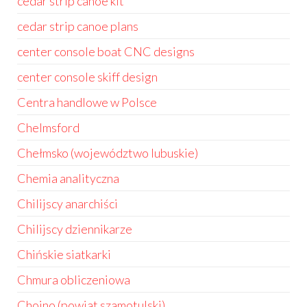
cedar strip canoe kit
cedar strip canoe plans
center console boat CNC designs
center console skiff design
Centra handlowe w Polsce
Chelmsford
Chełmsko (województwo lubuskie)
Chemia analityczna
Chilijscy anarchiści
Chilijscy dziennikarze
Chińskie siatkarki
Chmura obliczeniowa
Chojno (powiat szamotulski)