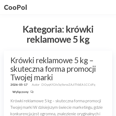
Przejdź
CooPol
do
treści
Kategoria:
krówki
reklamowe 5 kg
Krówki reklamowe 5 kg –
skuteczna forma promocji
Twojej marki
2026-05-17
Autor
DOyqKfGfx5q9arwZAJiThbEA1CC6Fq
Wyłączony
Krówki reklamowe 5 kg – skuteczna forma promocji
Twojej marki W dzisiejszym świecie marketingu, gdzie
konkurencja jest ogromna, znalezienie oryginalnych i