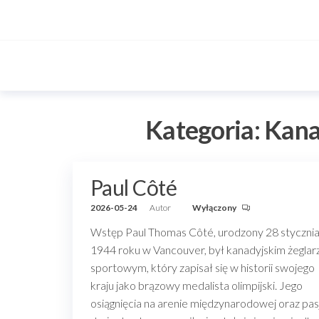
Przejdź
do
treści
Kategoria:
Kana
Paul Côté
2026-05-24
Autor
Wyłączony
Wstęp Paul Thomas Côté, urodzony 28 styczni
1944 roku w Vancouver, był kanadyjskim żegla
sportowym, który zapisał się w historii swojego
kraju jako brązowy medalista olimpijski. Jego
osiągnięcia na arenie międzynarodowej oraz pas