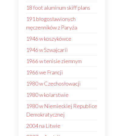
18 foot aluminum skiff plans
191 błogosławionych
męczenników z Paryża
1946 w koszykówce
1946 w Szwajcarii
1966 w tenisie ziemnym
1966 we Francji
1980 w Czechosłowacji
1980 w kolarstwie
1980 w Niemieckiej Republice
Demokratycznej
2004 na Litwie