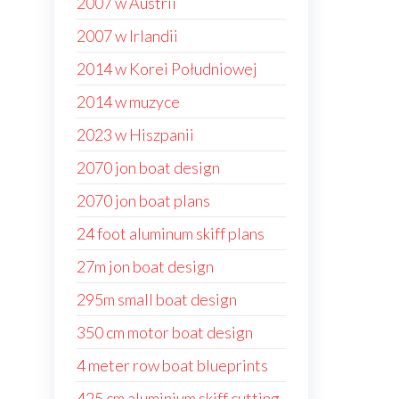
2007 w Austrii
2007 w Irlandii
2014 w Korei Południowej
2014 w muzyce
2023 w Hiszpanii
2070 jon boat design
2070 jon boat plans
24 foot aluminum skiff plans
27m jon boat design
295m small boat design
350 cm motor boat design
4 meter row boat blueprints
425 cm aluminium skiff cutting