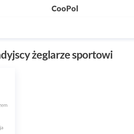
CooPol
dyjscy żeglarze sportowi
a
rzem
ja