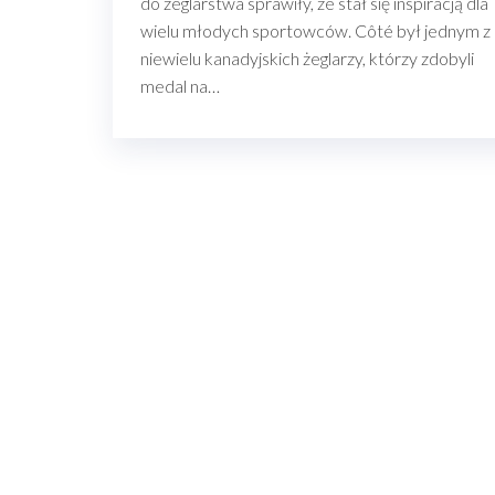
do żeglarstwa sprawiły, że stał się inspiracją dla
wielu młodych sportowców. Côté był jednym z
niewielu kanadyjskich żeglarzy, którzy zdobyli
medal na…