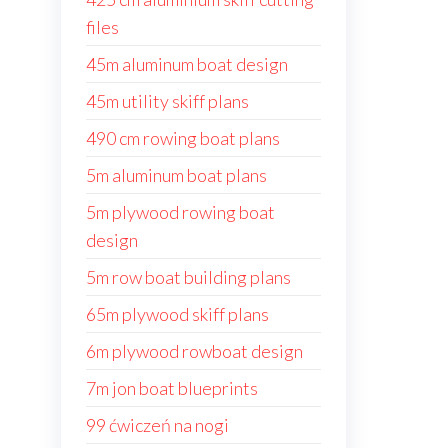
files
45m aluminum boat design
45m utility skiff plans
490 cm rowing boat plans
5m aluminum boat plans
5m plywood rowing boat
design
5m row boat building plans
65m plywood skiff plans
6m plywood rowboat design
7m jon boat blueprints
99 ćwiczeń na nogi