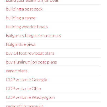
Build your aluminum jon boat
building a boat dock
building a canoe
building wooden boats
Bułgarscy biegacze narciarscy
Bułgarskie piwa
buy 14 foot row boat plans
buy aluminum jon boat plans
canoe plans
CDP w stanie Georgia
CDP w stanie Ohio
CDP w stanie Waszyngton
cedar strip canoe kit