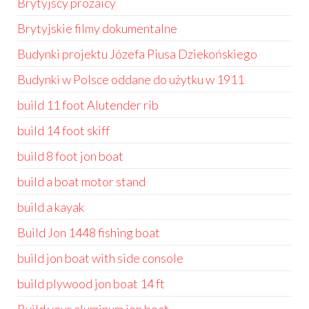
Brytyjscy prozaicy
Brytyjskie filmy dokumentalne
Budynki projektu Józefa Piusa Dziekońskiego
Budynki w Polsce oddane do użytku w 1911
build 11 foot Alutender rib
build 14 foot skiff
build 8 foot jon boat
build a boat motor stand
build a kayak
Build Jon 1448 fishing boat
build jon boat with side console
build plywood jon boat 14 ft