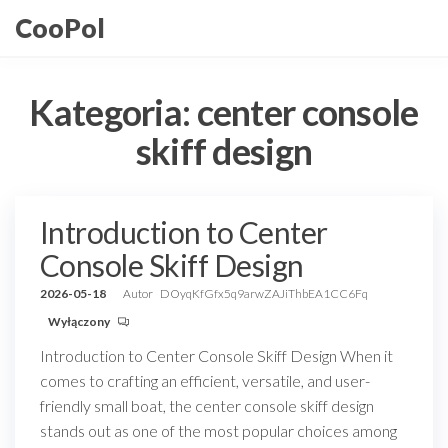
Przejdź
CooPol
do
treści
Kategoria:
center console
skiff design
Introduction to Center
Console Skiff Design
2026-05-18
Autor
DOyqKfGfx5q9arwZAJiThbEA1CC6Fq
Wyłączony
Introduction to Center Console Skiff Design When it
comes to crafting an efficient, versatile, and user-
friendly small boat, the center console skiff design
stands out as one of the most popular choices among