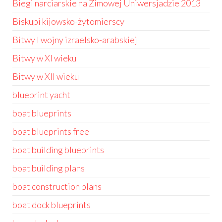
Biegi narciarskie na Zimowej Uniwersjadzie 2013
Biskupi kijowsko-żytomierscy
Bitwy I wojny izraelsko-arabskiej
Bitwy w XI wieku
Bitwy w XII wieku
blueprint yacht
boat blueprints
boat blueprints free
boat building blueprints
boat building plans
boat construction plans
boat dock blueprints