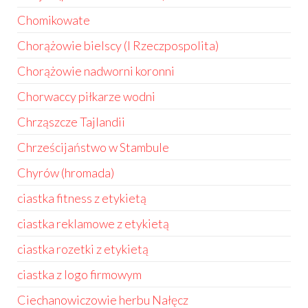
Chomikowate
Chorążowie bielscy (I Rzeczpospolita)
Chorążowie nadworni koronni
Chorwaccy piłkarze wodni
Chrząszcze Tajlandii
Chrześcijaństwo w Stambule
Chyrów (hromada)
ciastka fitness z etykietą
ciastka reklamowe z etykietą
ciastka rozetki z etykietą
ciastka z logo firmowym
Ciechanowiczowie herbu Nałęcz