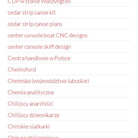
CDP w stanie Waszyngton
cedar strip canoe kit
cedar strip canoe plans
center console boat CNC designs
center console skiff design
Centra handlowe w Polsce
Chelmsford
Chełmsko (województwo lubuskie)
Chemia analityczna
Chilijscy anarchiści
Chilijscy dziennikarze
Chińskie siatkarki
Chmura obliczeniowa