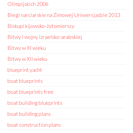
Olimpijskich 2006
Biegi narciarskie na Zimowej Uniwersjadzie 2013
Biskupi kijowsko-żytomierscy
Bitwy I wojny izraelsko-arabskiej
Bitwy w XI wieku
Bitwy w XII wieku
blueprint yacht
boat blueprints
boat blueprints free
boat building blueprints
boat building plans
boat construction plans