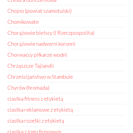
Chojno (powiat szamotulski)
Chomikowate
Chorążowie bielscy (I Rzeczpospolita)
Chorążowie nadworni koronni
Chorwaccy piłkarze wodni
Chrząszcze Tajlandii
Chrześcijaństwo w Stambule
Chyrów (hromada)
ciastka fitness z etykietą
ciastka reklamowe z etykietą
ciastka rozetki z etykietą
ciastka z logo firmowym