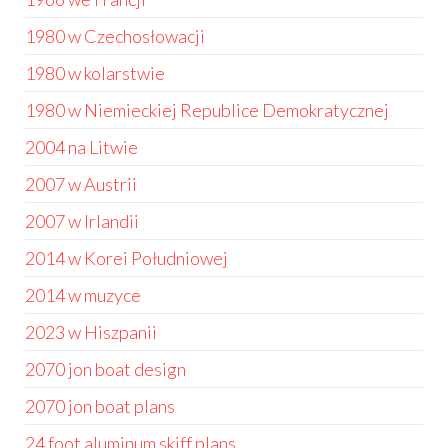
1980 w Czechosłowacji
1980 w kolarstwie
1980 w Niemieckiej Republice Demokratycznej
2004 na Litwie
2007 w Austrii
2007 w Irlandii
2014 w Korei Południowej
2014 w muzyce
2023 w Hiszpanii
2070 jon boat design
2070 jon boat plans
24 foot aluminum skiff plans