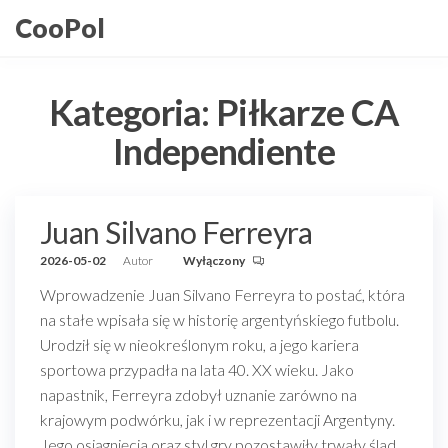
Przejdź
CooPol
do
treści
Kategoria:
Piłkarze CA
Independiente
Juan Silvano Ferreyra
2026-05-02
Autor
Wyłączony
Wprowadzenie Juan Silvano Ferreyra to postać, która
na stałe wpisała się w historię argentyńskiego futbolu.
Urodził się w nieokreślonym roku, a jego kariera
sportowa przypadła na lata 40. XX wieku. Jako
napastnik, Ferreyra zdobył uznanie zarówno na
krajowym podwórku, jak i w reprezentacji Argentyny.
Jego osiągnięcia oraz styl gry pozostawiły trwały ślad