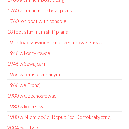
1760 aluminum jon boat plans
1760 jon boat with console
18 foot aluminum skiff plans
191 błogosławionych męczenników z Paryża
1946 w koszykówce
1946 w Szwajcarii
1966 w tenisie ziemnym
1966 we Francji
1980 w Czechosłowacji
1980 w kolarstwie
1980 w Niemieckiej Republice Demokratycznej
2004 na Litwie