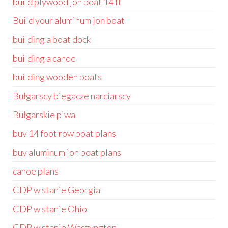
build plywood jon boat 14 ft
Build your aluminum jon boat
building a boat dock
building a canoe
building wooden boats
Bułgarscy biegacze narciarscy
Bułgarskie piwa
buy 14 foot row boat plans
buy aluminum jon boat plans
canoe plans
CDP w stanie Georgia
CDP w stanie Ohio
CDP w stanie Waszyngton