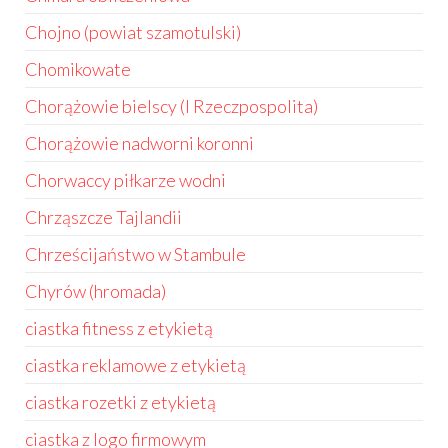
Chojno (powiat szamotulski)
Chomikowate
Chorążowie bielscy (I Rzeczpospolita)
Chorążowie nadworni koronni
Chorwaccy piłkarze wodni
Chrząszcze Tajlandii
Chrześcijaństwo w Stambule
Chyrów (hromada)
ciastka fitness z etykietą
ciastka reklamowe z etykietą
ciastka rozetki z etykietą
ciastka z logo firmowym