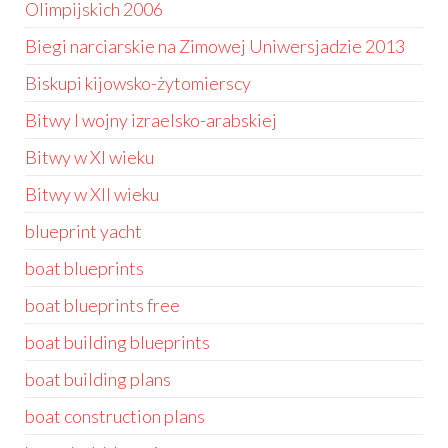
Olimpijskich 2006
Biegi narciarskie na Zimowej Uniwersjadzie 2013
Biskupi kijowsko-żytomierscy
Bitwy I wojny izraelsko-arabskiej
Bitwy w XI wieku
Bitwy w XII wieku
blueprint yacht
boat blueprints
boat blueprints free
boat building blueprints
boat building plans
boat construction plans