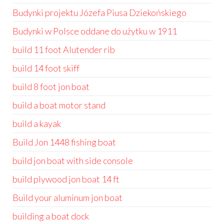
Budynki projektu Józefa Piusa Dziekońskiego
Budynki w Polsce oddane do użytku w 1911
build 11 foot Alutender rib
build 14 foot skiff
build 8 foot jon boat
build a boat motor stand
build a kayak
Build Jon 1448 fishing boat
build jon boat with side console
build plywood jon boat 14 ft
Build your aluminum jon boat
building a boat dock