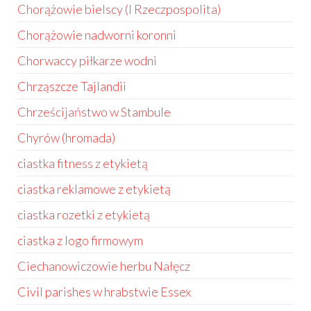
Chorążowie bielscy (I Rzeczpospolita)
Chorążowie nadworni koronni
Chorwaccy piłkarze wodni
Chrząszcze Tajlandii
Chrześcijaństwo w Stambule
Chyrów (hromada)
ciastka fitness z etykietą
ciastka reklamowe z etykietą
ciastka rozetki z etykietą
ciastka z logo firmowym
Ciechanowiczowie herbu Nałęcz
Civil parishes w hrabstwie Essex