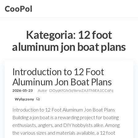
Przejdź
CooPol
do
treści
Kategoria:
12 foot
aluminum jon boat plans
Introduction to 12 Foot
Aluminum Jon Boat Plans
2026-05-23
Autor
DOyqKfGfx5q9arwZAJiThbEA1CC6Fq
Wyłączony
Introduction to 12 Foot Aluminum Jon Boat Plans
Building a jon boat is a rewarding project for boating
enthusiasts, anglers, and DIY hobbyists alike. Among
the various sizes and materials available, a 12 foot