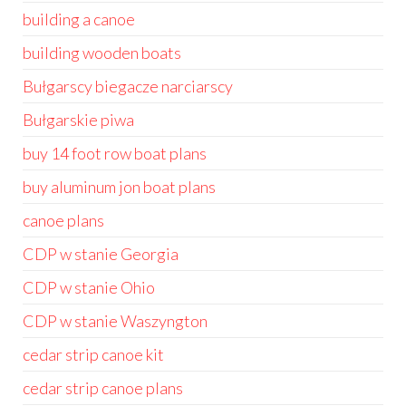
building a canoe
building wooden boats
Bułgarscy biegacze narciarscy
Bułgarskie piwa
buy 14 foot row boat plans
buy aluminum jon boat plans
canoe plans
CDP w stanie Georgia
CDP w stanie Ohio
CDP w stanie Waszyngton
cedar strip canoe kit
cedar strip canoe plans