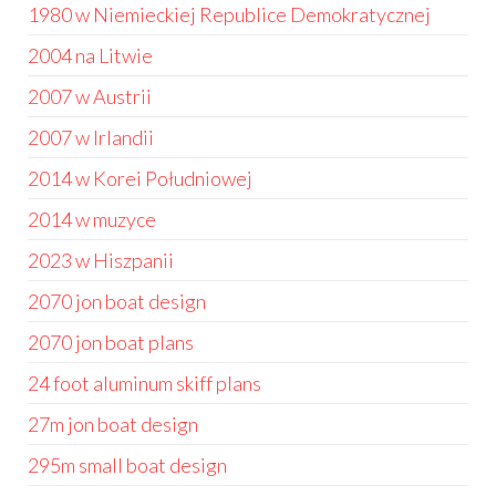
1980 w Niemieckiej Republice Demokratycznej
2004 na Litwie
2007 w Austrii
2007 w Irlandii
2014 w Korei Południowej
2014 w muzyce
2023 w Hiszpanii
2070 jon boat design
2070 jon boat plans
24 foot aluminum skiff plans
27m jon boat design
295m small boat design