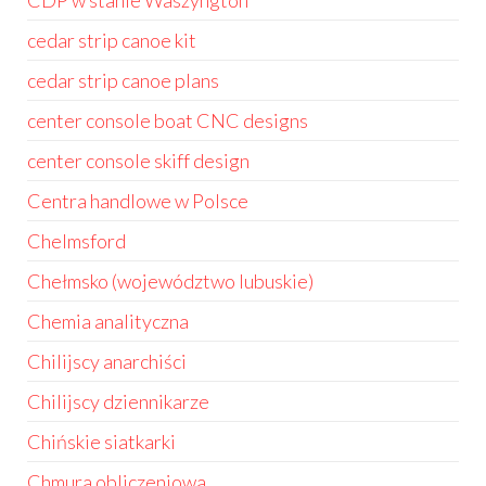
CDP w stanie Waszyngton
cedar strip canoe kit
cedar strip canoe plans
center console boat CNC designs
center console skiff design
Centra handlowe w Polsce
Chelmsford
Chełmsko (województwo lubuskie)
Chemia analityczna
Chilijscy anarchiści
Chilijscy dziennikarze
Chińskie siatkarki
Chmura obliczeniowa