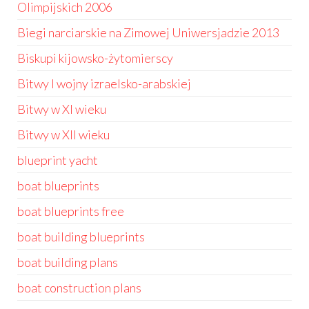
Olimpijskich 2006
Biegi narciarskie na Zimowej Uniwersjadzie 2013
Biskupi kijowsko-żytomierscy
Bitwy I wojny izraelsko-arabskiej
Bitwy w XI wieku
Bitwy w XII wieku
blueprint yacht
boat blueprints
boat blueprints free
boat building blueprints
boat building plans
boat construction plans