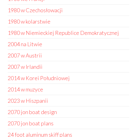
1980 w Czechosłowacji
1980 w kolarstwie
1980 w Niemieckiej Republice Demokratycznej
2004 na Litwie
2007 w Austrii
2007 w Irlandii
2014 w Korei Południowej
2014 w muzyce
2023 w Hiszpanii
2070 jon boat design
2070 jon boat plans
24 foot aluminum skiff plans