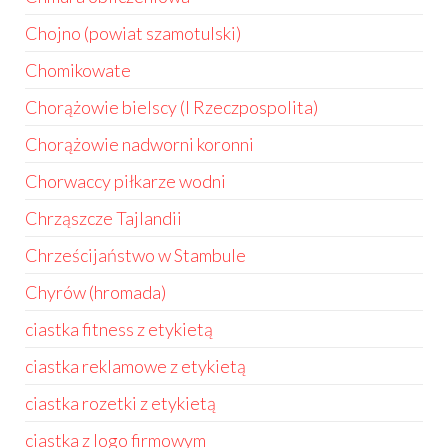
Chojno (powiat szamotulski)
Chomikowate
Chorążowie bielscy (I Rzeczpospolita)
Chorążowie nadworni koronni
Chorwaccy piłkarze wodni
Chrząszcze Tajlandii
Chrześcijaństwo w Stambule
Chyrów (hromada)
ciastka fitness z etykietą
ciastka reklamowe z etykietą
ciastka rozetki z etykietą
ciastka z logo firmowym