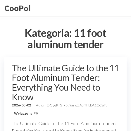
Przejdź
CooPol
do
treści
Kategoria:
11 foot
aluminum tender
The Ultimate Guide to the 11
Foot Aluminum Tender:
Everything You Need to
Know
2026-05-02
Autor
DOyqKfGfx5q9arwZAJiThbEA1CC6Fq
Wyłączony
The Ultimate Guide to the 11 Foot Aluminum Tender:
Everything You Need to Know If you’re in the market