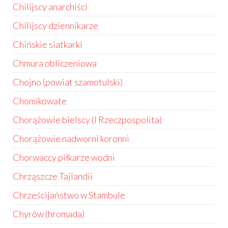
Chilijscy anarchiści
Chilijscy dziennikarze
Chińskie siatkarki
Chmura obliczeniowa
Chojno (powiat szamotulski)
Chomikowate
Chorążowie bielscy (I Rzeczpospolita)
Chorążowie nadworni koronni
Chorwaccy piłkarze wodni
Chrząszcze Tajlandii
Chrześcijaństwo w Stambule
Chyrów (hromada)