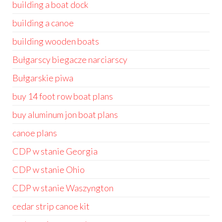
building a boat dock
building a canoe
building wooden boats
Bułgarscy biegacze narciarscy
Bułgarskie piwa
buy 14 foot row boat plans
buy aluminum jon boat plans
canoe plans
CDP w stanie Georgia
CDP w stanie Ohio
CDP w stanie Waszyngton
cedar strip canoe kit