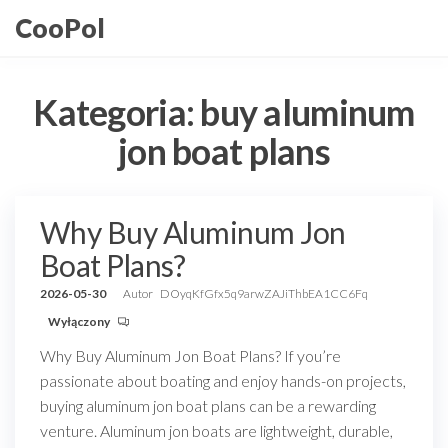
Przejdź
CooPol
do
treści
Kategoria:
buy aluminum
jon boat plans
Why Buy Aluminum Jon
Boat Plans?
2026-05-30
Autor
DOyqKfGfx5q9arwZAJiThbEA1CC6Fq
Wyłączony
Why Buy Aluminum Jon Boat Plans? If you’re
passionate about boating and enjoy hands-on projects,
buying aluminum jon boat plans can be a rewarding
venture. Aluminum jon boats are lightweight, durable,