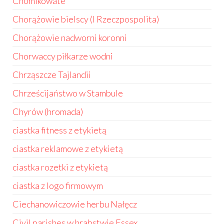
Chomikowate
Chorążowie bielscy (I Rzeczpospolita)
Chorążowie nadworni koronni
Chorwaccy piłkarze wodni
Chrząszcze Tajlandii
Chrześcijaństwo w Stambule
Chyrów (hromada)
ciastka fitness z etykietą
ciastka reklamowe z etykietą
ciastka rozetki z etykietą
ciastka z logo firmowym
Ciechanowiczowie herbu Nałęcz
Civil parishes w hrabstwie Essex