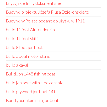
Brytyjskie filmy dokumentalne
Budynki projektu Józefa Piusa Dziekońskiego
Budynki w Polsce oddane do użytku w 1911
build 11 foot Alutender rib
build 14 foot skiff
build 8 foot jon boat
build a boat motor stand
build a kayak
Build Jon 1448 fishing boat
build jon boat with side console
build plywood jon boat 14 ft
Build your aluminum jon boat