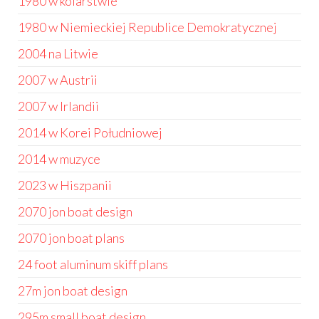
1980 w kolarstwie
1980 w Niemieckiej Republice Demokratycznej
2004 na Litwie
2007 w Austrii
2007 w Irlandii
2014 w Korei Południowej
2014 w muzyce
2023 w Hiszpanii
2070 jon boat design
2070 jon boat plans
24 foot aluminum skiff plans
27m jon boat design
295m small boat design