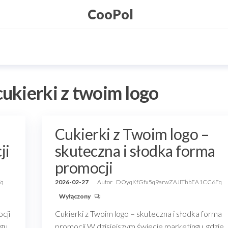
CooPol
cukierki z twoim logo
Cukierki z Twoim logo –
ji
skuteczna i słodka forma
promocji
Fq
2026-02-27
Autor
DOyqKfGfx5q9arwZAJiThbEA1CC6Fq
Wyłączony
cji
Cukierki z Twoim logo – skuteczna i słodka forma
gu,
promocji W dzisiejszym świecie marketingu, gdzie