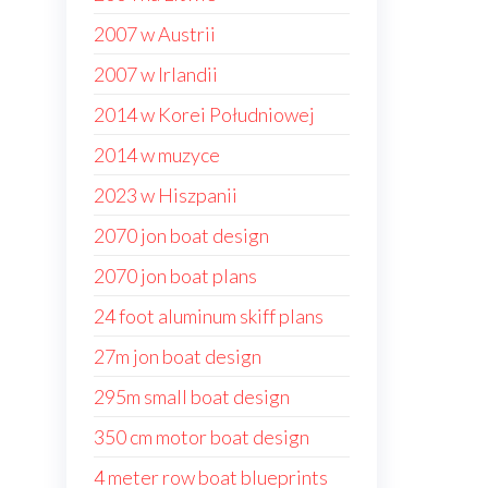
2007 w Austrii
2007 w Irlandii
2014 w Korei Południowej
2014 w muzyce
2023 w Hiszpanii
2070 jon boat design
2070 jon boat plans
24 foot aluminum skiff plans
27m jon boat design
295m small boat design
350 cm motor boat design
4 meter row boat blueprints