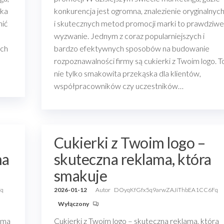
uka
konkurencja jest ogromna, znalezienie oryginalnyc
nić
i skutecznych metod promocji marki to prawdziwe
wyzwanie. Jednym z coraz popularniejszych i
ych
bardzo efektywnych sposobów na budowanie
rozpoznawalności firmy są cukierki z Twoim logo. T
nie tylko smakowita przekąska dla klientów,
współpracowników czy uczestników…
Cukierki z Twoim logo –
ma
skuteczna reklama, która
smakuje
Fq
2026-01-12
Autor
DOyqKfGfx5q9arwZAJiThbEA1CC6Fq
Wyłączony
lama
Cukierki z Twoim logo – skuteczna reklama, która