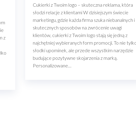
Cukierki z Twoim logo – skuteczna reklama, która
słodzi relacje z klientami W dzisiejszym świecie
marketingu, gdzie każda firma szuka niebanalnych i
zym
skutecznych sposobów na zwrócenie uwagi
ie
klientów, cukierki z Twoim logo stają się jedną z
m z
najchętniej wybieranych form promocji. To nie tylk
słodki upominek, ale przede wszystkim narzędzie
ylko
budujące pozytywne skojarzenia z marką.
Personalizowane…