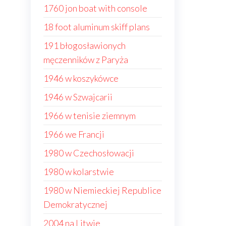
1760 jon boat with console
18 foot aluminum skiff plans
191 błogosławionych
męczenników z Paryża
1946 w koszykówce
1946 w Szwajcarii
1966 w tenisie ziemnym
1966 we Francji
1980 w Czechosłowacji
1980 w kolarstwie
1980 w Niemieckiej Republice
Demokratycznej
2004 na Litwie