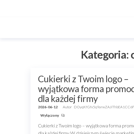
Przejdź
do
treści
Kategoria:
Cukierki z Twoim logo –
wyjątkowa forma promoc
dla każdej firmy
2026-06-12
Autor
DOyqKfGfx5q9arwZAJiThbEA1CC6
Wyłączony
Cukierki z Twoim logo – wyjątkowa forma promo
dla każdej firmy W dzisiejszym świecie marketin