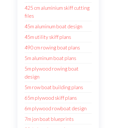
425 cm aluminium skiff cutting
files
45m aluminum boat design
45m utility skiff plans
490 cm rowing boat plans
5m aluminum boat plans
5m plywood rowing boat
design
5m row boat building plans
65m plywood skiff plans
6m plywood rowboat design
7m jon boat blueprints