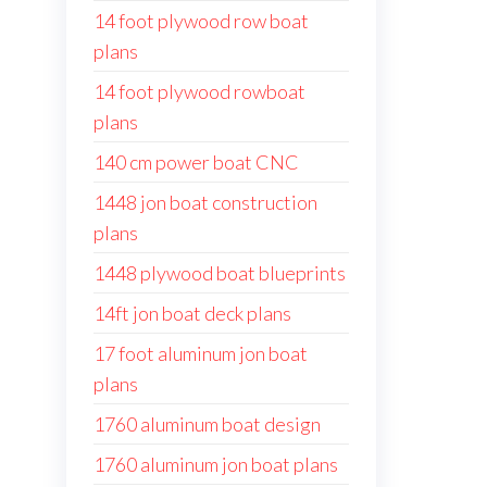
14 foot plywood row boat
plans
14 foot plywood rowboat
plans
140 cm power boat CNC
1448 jon boat construction
plans
1448 plywood boat blueprints
14ft jon boat deck plans
17 foot aluminum jon boat
plans
1760 aluminum boat design
1760 aluminum jon boat plans