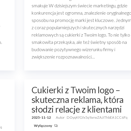
smakuje W dzisiejszym świecie marketingu, gdzie
konkurencja jest ogromna, znalezienie oryginalneg
sposobu na promocję marki jest kluczowe. Jedny
i
z coraz popularniejszych i skutecznych narzędzi
reklamowych są cukierki z Twoim logo. To nie tylko
o.
smakowita przekąska, ale też świetny sposób na
budowanie pozytywnego wizerunku firmy i
zwiększenie rozpoznawalności…
Cukierki z Twoim logo –
skuteczna reklama, która
słodzi relacje z klientami
2025-11-12
Autor
DOyqKfGfx5q9arwZAJiThbEA1CC6Fq
Wyłączony
Fq