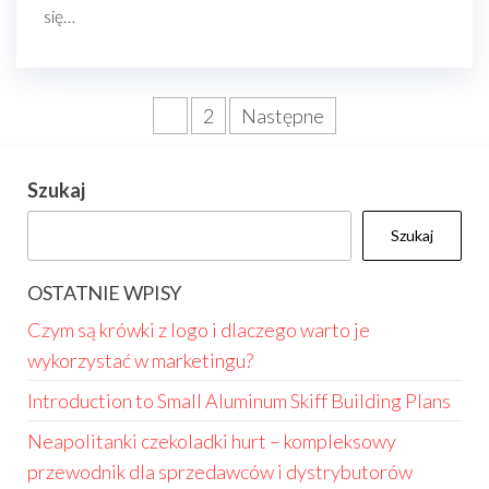
się…
Stronicowanie
1
2
Następne
wpisów
Szukaj
Szukaj
OSTATNIE WPISY
Czym są krówki z logo i dlaczego warto je
wykorzystać w marketingu?
Introduction to Small Aluminum Skiff Building Plans
Neapolitanki czekoladki hurt – kompleksowy
przewodnik dla sprzedawców i dystrybutorów