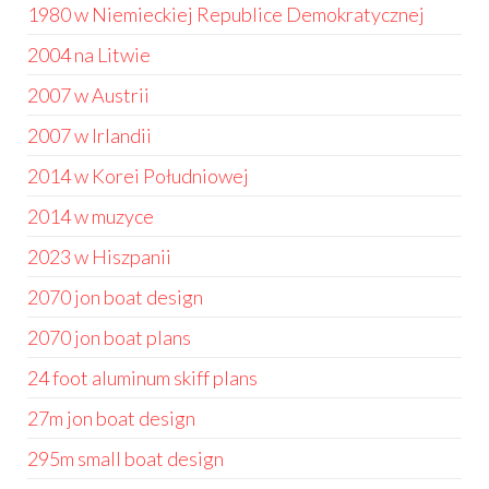
1980 w Niemieckiej Republice Demokratycznej
2004 na Litwie
2007 w Austrii
2007 w Irlandii
2014 w Korei Południowej
2014 w muzyce
2023 w Hiszpanii
2070 jon boat design
2070 jon boat plans
24 foot aluminum skiff plans
27m jon boat design
295m small boat design