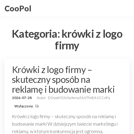
Przejdź
CooPol
do
treści
Kategoria:
krówki z logo
firmy
Krówki z logo firmy –
skuteczny sposób na
reklamę i budowanie marki
2026-07-28
Autor
DOyqKfGfx5q9arwZAJiThbEA1CC6Fq
Wyłączony
Krówki z logo firmy – skuteczny sposób na reklamę i
budowanie marki W dzisiejszym świecie marketingu i
reklamy, w którym konkurencja jest ogromna,