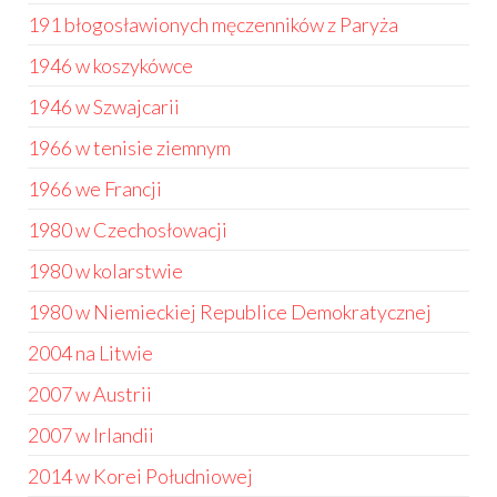
191 błogosławionych męczenników z Paryża
1946 w koszykówce
1946 w Szwajcarii
1966 w tenisie ziemnym
1966 we Francji
1980 w Czechosłowacji
1980 w kolarstwie
1980 w Niemieckiej Republice Demokratycznej
2004 na Litwie
2007 w Austrii
2007 w Irlandii
2014 w Korei Południowej