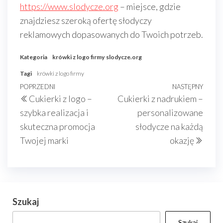
https://www.slodycze.org
– miejsce, gdzie
znajdziesz szeroką ofertę słodyczy
reklamowych dopasowanych do Twoich potrzeb.
Kategoria
krówki z logo firmy
slodycze.org
Tagi
krówki z logo firmy
Nawigacja
Poprzedni
POPRZEDNI
NASTĘPNY
Nast
Cukierki z logo –
Cukierki z nadrukiem –
wpisu
wpis
wpis
szybka realizacja i
personalizowane
skuteczna promocja
słodycze na każdą
Twojej marki
okazję
Szukaj
Szukaj