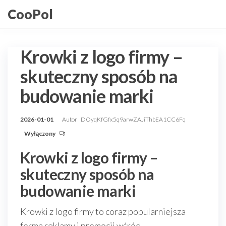
Przejdź
CooPol
do
treści
Krowki z logo firmy –
skuteczny sposób na
budowanie marki
2026-01-01
Autor
DOyqKfGfx5q9arwZAJiThbEA1CC6Fq
Wyłączony
Krowki z logo firmy –
skuteczny sposób na
budowanie marki
Krowki z logo firmy to coraz popularniejsza
forma reklamy i promocji wśród