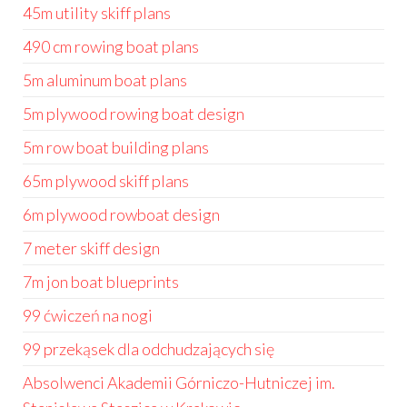
45m utility skiff plans
490 cm rowing boat plans
5m aluminum boat plans
5m plywood rowing boat design
5m row boat building plans
65m plywood skiff plans
6m plywood rowboat design
7 meter skiff design
7m jon boat blueprints
99 ćwiczeń na nogi
99 przekąsek dla odchudzających się
Absolwenci Akademii Górniczo-Hutniczej im.