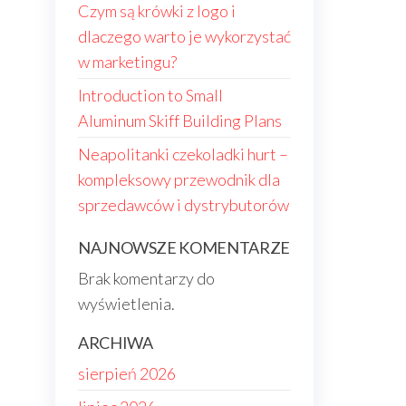
Czym są krówki z logo i
dlaczego warto je wykorzystać
w marketingu?
Introduction to Small
Aluminum Skiff Building Plans
Neapolitanki czekoladki hurt –
kompleksowy przewodnik dla
sprzedawców i dystrybutorów
NAJNOWSZE KOMENTARZE
Brak komentarzy do
wyświetlenia.
ARCHIWA
sierpień 2026