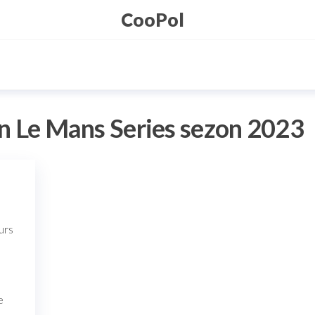
CooPol
n Le Mans Series sezon 2023
urs
3
e