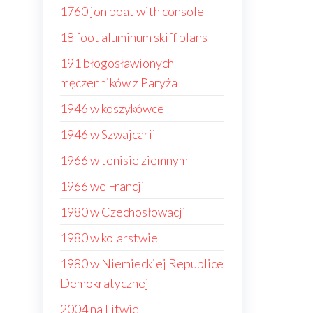
1760 jon boat with console
18 foot aluminum skiff plans
191 błogosławionych
męczenników z Paryża
1946 w koszykówce
1946 w Szwajcarii
1966 w tenisie ziemnym
1966 we Francji
1980 w Czechosłowacji
1980 w kolarstwie
1980 w Niemieckiej Republice
Demokratycznej
2004 na Litwie