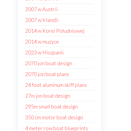
2007 w Austrii
2007 w Irlandii
2014 w Korei Południowej
2014 w muzyce
2023 w Hiszpanii
2070 jon boat design
2070 jon boat plans
24 foot aluminum skiff plans
27m jon boat design
295m small boat design
350 cm motor boat design
4 meter row boat blueprints