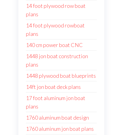
14 foot plywood row boat
plans
14 foot plywood rowboat
plans
140 cm power boat CNC
1448 jon boat construction
plans
1448 plywood boat blueprints
14ft jon boat deck plans
17 foot aluminum jon boat
plans
1760 aluminum boat design
1760 aluminum jon boat plans