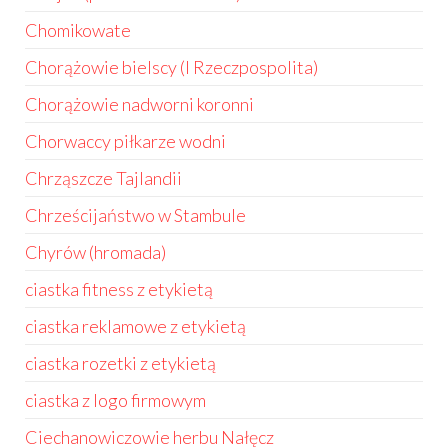
Chomikowate
Chorążowie bielscy (I Rzeczpospolita)
Chorążowie nadworni koronni
Chorwaccy piłkarze wodni
Chrząszcze Tajlandii
Chrześcijaństwo w Stambule
Chyrów (hromada)
ciastka fitness z etykietą
ciastka reklamowe z etykietą
ciastka rozetki z etykietą
ciastka z logo firmowym
Ciechanowiczowie herbu Nałęcz