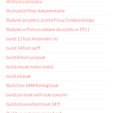
Brytyjscy prozaicy
Brytyjskie filmy dokumentalne
Budynki projektu Józefa Piusa Dziekońskiego
Budynki w Polsce oddane do użytku w 1911
build 11 foot Alutender rib
build 14 foot skiff
build 8 foot jon boat
build a boat motor stand
build a kayak
Build Jon 1448 fishing boat
build jon boat with side console
build plywood jon boat 14 ft