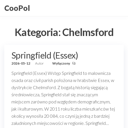
Przejdź
CooPol
do
treści
Kategoria:
Chelmsford
Springfield (Essex)
2026-05-12
Autor
Wyłączony
Springfield (Essex) Wstęp Springfield to malownicza
osada oraz civil parish położona w hrabstwie Essex, w
dystrykcie Chelmsford. Z bogatą historią sięgającą
średniowiecza, Springfield stał się znaczącym
miejscem zarówno pod względem demograficznym,
jak i kulturowym. W 2011 roku liczba mieszkańców tej
okolicy wynosiła 20 084, co czyni ją jedną z bardziej
zaludnionych miejscowości w regionie. Springfield…