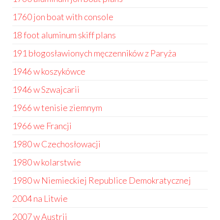
1760 jon boat with console
18 foot aluminum skiff plans
191 błogosławionych męczenników z Paryża
1946 w koszykówce
1946 w Szwajcarii
1966 w tenisie ziemnym
1966 we Francji
1980 w Czechosłowacji
1980 w kolarstwie
1980 w Niemieckiej Republice Demokratycznej
2004 na Litwie
2007 w Austrii