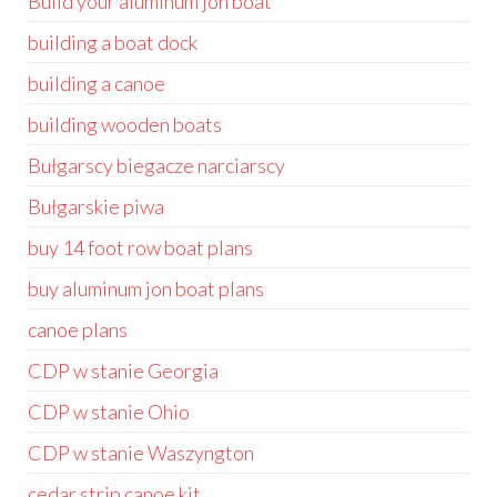
Build your aluminum jon boat
building a boat dock
building a canoe
building wooden boats
Bułgarscy biegacze narciarscy
Bułgarskie piwa
buy 14 foot row boat plans
buy aluminum jon boat plans
canoe plans
CDP w stanie Georgia
CDP w stanie Ohio
CDP w stanie Waszyngton
cedar strip canoe kit