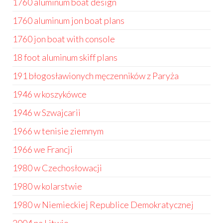
1760 aluminum boat design
1760 aluminum jon boat plans
1760 jon boat with console
18 foot aluminum skiff plans
191 błogosławionych męczenników z Paryża
1946 w koszykówce
1946 w Szwajcarii
1966 w tenisie ziemnym
1966 we Francji
1980 w Czechosłowacji
1980 w kolarstwie
1980 w Niemieckiej Republice Demokratycznej