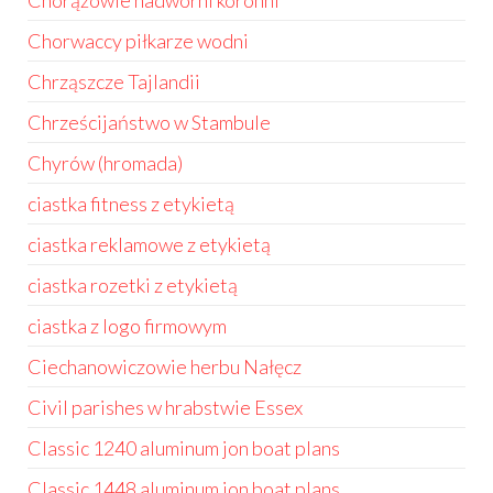
Chorążowie nadworni koronni
Chorwaccy piłkarze wodni
Chrząszcze Tajlandii
Chrześcijaństwo w Stambule
Chyrów (hromada)
ciastka fitness z etykietą
ciastka reklamowe z etykietą
ciastka rozetki z etykietą
ciastka z logo firmowym
Ciechanowiczowie herbu Nałęcz
Civil parishes w hrabstwie Essex
Classic 1240 aluminum jon boat plans
Classic 1448 aluminum jon boat plans