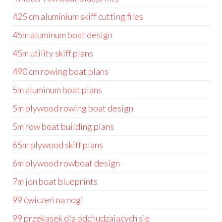
425 cm aluminium skiff cutting files
45m aluminum boat design
45m utility skiff plans
490 cm rowing boat plans
5m aluminum boat plans
5m plywood rowing boat design
5m row boat building plans
65m plywood skiff plans
6m plywood rowboat design
7m jon boat blueprints
99 ćwiczeń na nogi
99 przekąsek dla odchudzających się