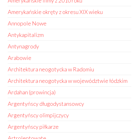
Amerykańskie filmy z 2010 roku
Amerykańskie okręty z okresu XIX wieku
Annopole Nowe
Antykapitalizm
Antynagrody
Arabowie
Architektura neogotycka w Radomiu
Architektura neogotycka w województwie łódzkim
Ardahan (prowincja)
Argentyńscy długodystansowcy
Argentyńscy olimpijczycy
Argentyńscy piłkarze
Artroleptowate