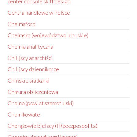
center console skiff design
Centra handlowe w Polsce
Chelmsford
Chełmsko (województwo lubuskie)
Chemia analityczna
Chilijscy anarchiści
Chilijscy dziennikarze
Chińskie siatkarki
Chmura obliczeniowa
Chojno (powiat szamotulski)
Chomikowate
Chorążowie bielscy (I Rzeczpospolita)