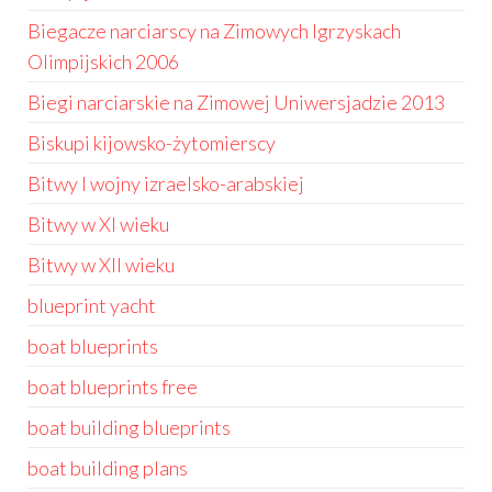
Biegacze narciarscy na Zimowych Igrzyskach
Olimpijskich 2006
Biegi narciarskie na Zimowej Uniwersjadzie 2013
Biskupi kijowsko-żytomierscy
Bitwy I wojny izraelsko-arabskiej
Bitwy w XI wieku
Bitwy w XII wieku
blueprint yacht
boat blueprints
boat blueprints free
boat building blueprints
boat building plans