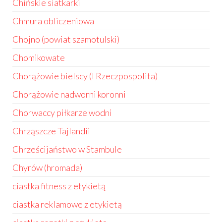
Chińskie siatkarki
Chmura obliczeniowa
Chojno (powiat szamotulski)
Chomikowate
Chorążowie bielscy (I Rzeczpospolita)
Chorążowie nadworni koronni
Chorwaccy piłkarze wodni
Chrząszcze Tajlandii
Chrześcijaństwo w Stambule
Chyrów (hromada)
ciastka fitness z etykietą
ciastka reklamowe z etykietą