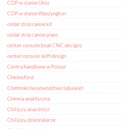
CDP w stanie Ohio
CDP w stanie Waszyngton
cedar strip canoe kit
cedar strip canoe plans
center console boat CNC designs
center console skiff design
Centra handlowe w Polsce
Chelmsford
Chełmsko (województwo lubuskie)
Chemia analityczna
Chilijscy anarchiści
Chilijscy dziennikarze