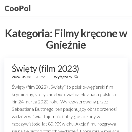
Przejdź
CooPol
do
treści
Kategoria:
Filmy kręcone w
Gnieźnie
Święty (film 2023)
2026-05-28
Autor
Wyłączony
Święty (film 2023) „Święty” to polsko-węgierski film
kryminalny, który zadebiutował na ekranach polskich
kin 24 marca 2023 roku. Wyreżyserowany przez
Sebastiana Buttnego, ten pasjonujący obraz przenosi
widzów w świat tajemnic i intryg, osadzony w
rzeczywistości lat 80. XX wieku. Akcja filmu rozgrywa
się na tle historycznych wydarzeń, które miały miejsce