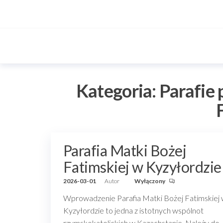
Przejdź
do
treści
Kategoria:
Parafie
Parafia Matki Bożej
Fatimskiej w Kyzyłordzie
2026-03-01
Autor
Wyłączony
Wprowadzenie Parafia Matki Bożej Fatimskiej
Kyzyłordzie to jedna z istotnych wspólnot
rzymskokatolickich w Kazachstanie. Należy do