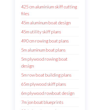
425 cm aluminium skiff cutting
files
45m aluminum boat design
45m utility skiff plans
490 cm rowing boat plans
5m aluminum boat plans
5m plywood rowing boat
design
5m row boat building plans
65m plywood skiff plans
6m plywood rowboat design
7m jon boat blueprints