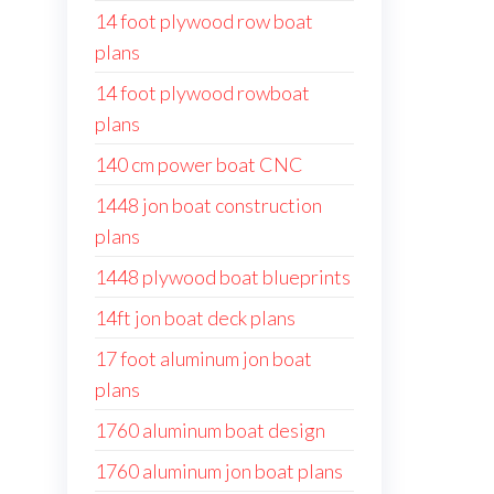
14 foot plywood row boat
plans
14 foot plywood rowboat
plans
140 cm power boat CNC
1448 jon boat construction
plans
1448 plywood boat blueprints
14ft jon boat deck plans
17 foot aluminum jon boat
plans
1760 aluminum boat design
1760 aluminum jon boat plans