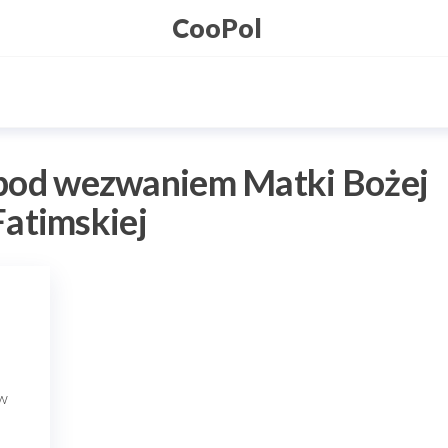
CooPol
 pod wezwaniem Matki Bożej
Fatimskiej
 w