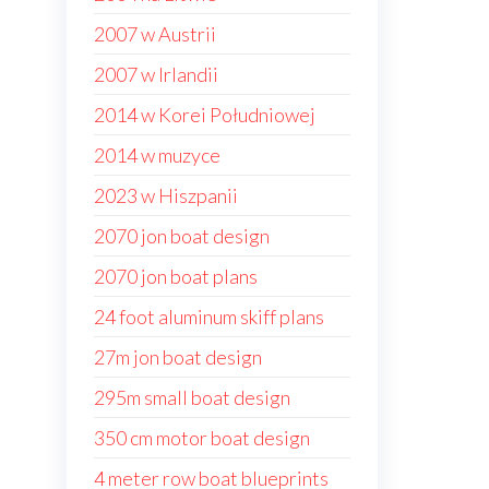
2007 w Austrii
2007 w Irlandii
2014 w Korei Południowej
2014 w muzyce
2023 w Hiszpanii
2070 jon boat design
2070 jon boat plans
24 foot aluminum skiff plans
27m jon boat design
295m small boat design
350 cm motor boat design
4 meter row boat blueprints