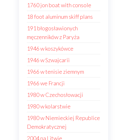
1760 jon boat with console
18 foot aluminum skiff plans
191 błogosławionych
męczenników z Paryża
1946 w koszykówce
1946 w Szwajcarii
1966 w tenisie ziemnym
1966 we Francji
1980 w Czechosłowacji
1980 w kolarstwie
1980 w Niemieckiej Republice
Demokratycznej
2004 na Litwie