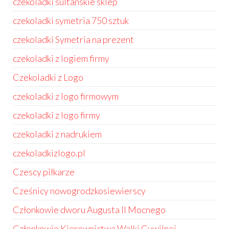
czekoladki sultanskie sklep
czekoladki symetria 750 sztuk
czekoladki Symetria na prezent
czekoladki z logiem firmy
Czekoladki z Logo
czekoladki z logo firmowym
czekoladki z logo firmy
czekoladki z nadrukiem
czekoladkizlogo.pl
Czescy piłkarze
Cześnicy nowogrodzkosiewierscy
Członkowie dworu Augusta II Mocnego
Członkowie Kierownictwa Walki Cywilnej