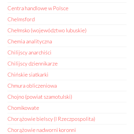
Centra handlowe w Polsce
Chelmsford
Chełmsko (województwo lubuskie)
Chemia analityczna
Chilijscy anarchiści
Chilijscy dziennikarze
Chińskie siatkarki
Chmura obliczeniowa
Chojno (powiat szamotulski)
Chomikowate
Chorążowie bielscy (I Rzeczpospolita)
Chorążowie nadworni koronni