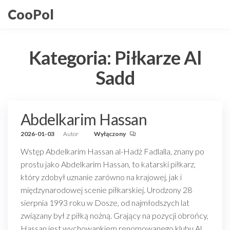
Przejdź
CooPol
do
treści
Kategoria:
Piłkarze Al
Sadd
Abdelkarim Hassan
2026-01-03
Autor
Wyłączony
Wstęp Abdelkarim Hassan al-Hadż Fadlalla, znany po
prostu jako Abdelkarim Hassan, to katarski piłkarz,
który zdobył uznanie zarówno na krajowej, jak i
międzynarodowej scenie piłkarskiej. Urodzony 28
sierpnia 1993 roku w Dosze, od najmłodszych lat
związany był z piłką nożną. Grający na pozycji obrońcy,
Hassan jest wychowankiem renomowanego klubu Al