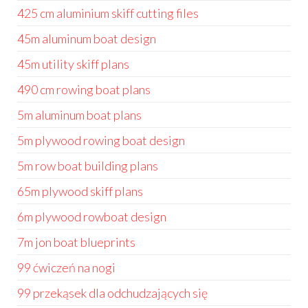
425 cm aluminium skiff cutting files
45m aluminum boat design
45m utility skiff plans
490 cm rowing boat plans
5m aluminum boat plans
5m plywood rowing boat design
5m row boat building plans
65m plywood skiff plans
6m plywood rowboat design
7m jon boat blueprints
99 ćwiczeń na nogi
99 przekąsek dla odchudzających się