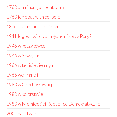
1760 aluminum jon boat plans
1760 jon boat with console
18 foot aluminum skiff plans
191 błogosławionych męczenników z Paryża
1946 w koszykówce
1946 w Szwajcarii
1966 w tenisie ziemnym
1966 we Francji
1980 w Czechosłowacji
1980 w kolarstwie
1980 w Niemieckiej Republice Demokratycznej
2004 na Litwie