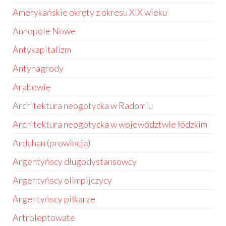
Amerykańskie okręty z okresu XIX wieku
Annopole Nowe
Antykapitalizm
Antynagrody
Arabowie
Architektura neogotycka w Radomiu
Architektura neogotycka w województwie łódzkim
Ardahan (prowincja)
Argentyńscy długodystansowcy
Argentyńscy olimpijczycy
Argentyńscy piłkarze
Artroleptowate