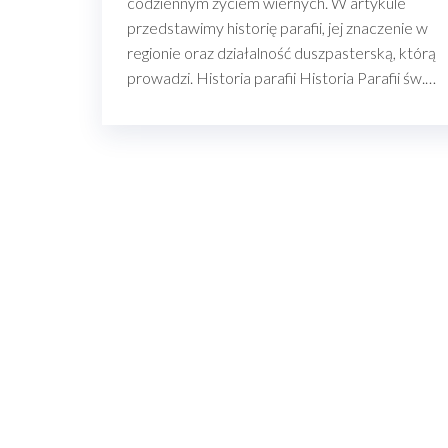
codziennym życiem wiernych. W artykule
przedstawimy historię parafii, jej znaczenie w
regionie oraz działalność duszpasterską, którą
prowadzi. Historia parafii Historia Parafii św.…