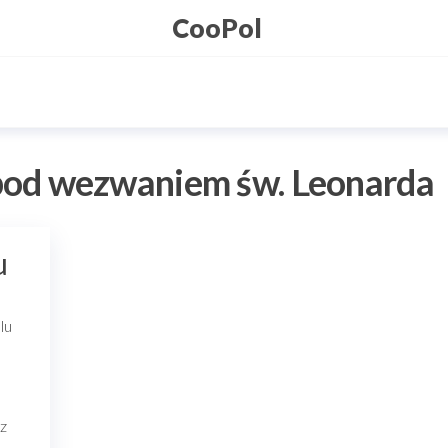
CooPol
pod wezwaniem św. Leonarda
u
lu
 z