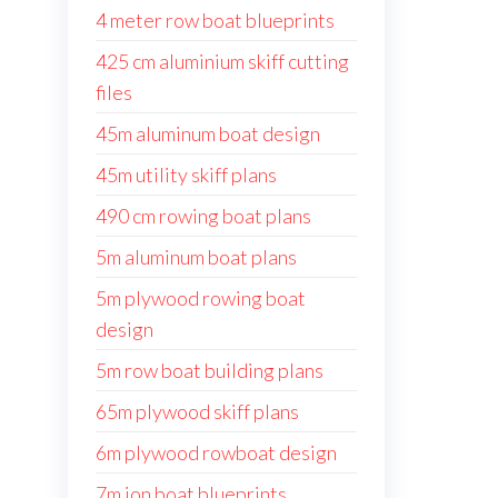
4 meter row boat blueprints
425 cm aluminium skiff cutting
files
45m aluminum boat design
45m utility skiff plans
490 cm rowing boat plans
5m aluminum boat plans
5m plywood rowing boat
design
5m row boat building plans
65m plywood skiff plans
6m plywood rowboat design
7m jon boat blueprints