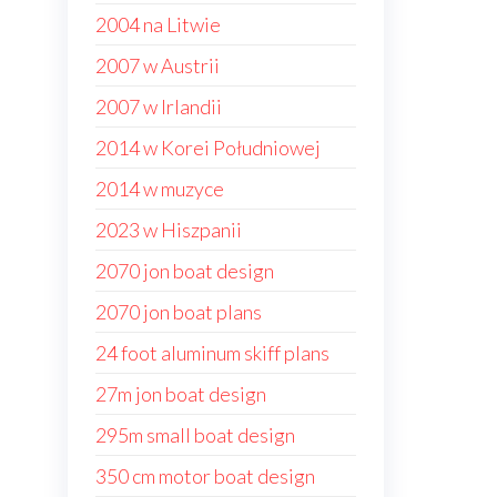
2004 na Litwie
2007 w Austrii
2007 w Irlandii
2014 w Korei Południowej
2014 w muzyce
2023 w Hiszpanii
2070 jon boat design
2070 jon boat plans
24 foot aluminum skiff plans
27m jon boat design
295m small boat design
350 cm motor boat design