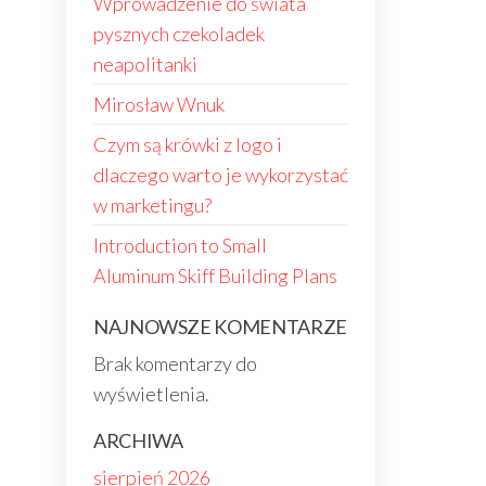
Wprowadzenie do świata
pysznych czekoladek
neapolitanki
Mirosław Wnuk
Czym są krówki z logo i
dlaczego warto je wykorzystać
w marketingu?
Introduction to Small
Aluminum Skiff Building Plans
NAJNOWSZE KOMENTARZE
Brak komentarzy do
wyświetlenia.
ARCHIWA
sierpień 2026