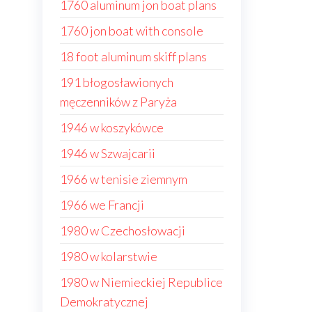
1760 aluminum jon boat plans
1760 jon boat with console
18 foot aluminum skiff plans
191 błogosławionych
męczenników z Paryża
1946 w koszykówce
1946 w Szwajcarii
1966 w tenisie ziemnym
1966 we Francji
1980 w Czechosłowacji
1980 w kolarstwie
1980 w Niemieckiej Republice
Demokratycznej