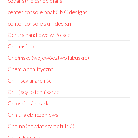
cedar strip canoe plans
center console boat CNC designs
center console skiff design
Centra handlowe w Polsce
Chelmsford
Chełmsko (województwo lubuskie)
Chemia analityczna
Chilijscy anarchiści
Chilijscy dziennikarze
Chińskie siatkarki
Chmura obliczeniowa
Chojno (powiat szamotulski)
Chomikowate