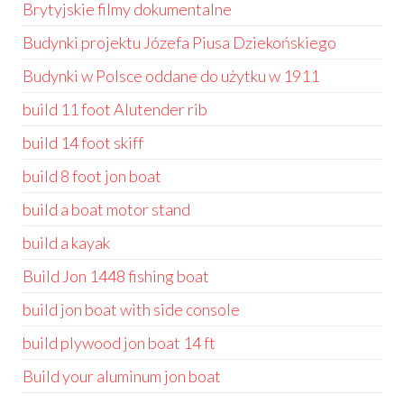
Brytyjskie filmy dokumentalne
Budynki projektu Józefa Piusa Dziekońskiego
Budynki w Polsce oddane do użytku w 1911
build 11 foot Alutender rib
build 14 foot skiff
build 8 foot jon boat
build a boat motor stand
build a kayak
Build Jon 1448 fishing boat
build jon boat with side console
build plywood jon boat 14 ft
Build your aluminum jon boat