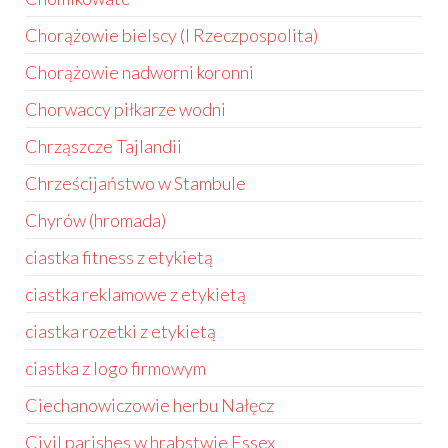
Chorążowie bielscy (I Rzeczpospolita)
Chorążowie nadworni koronni
Chorwaccy piłkarze wodni
Chrząszcze Tajlandii
Chrześcijaństwo w Stambule
Chyrów (hromada)
ciastka fitness z etykietą
ciastka reklamowe z etykietą
ciastka rozetki z etykietą
ciastka z logo firmowym
Ciechanowiczowie herbu Nałęcz
Civil parishes w hrabstwie Essex