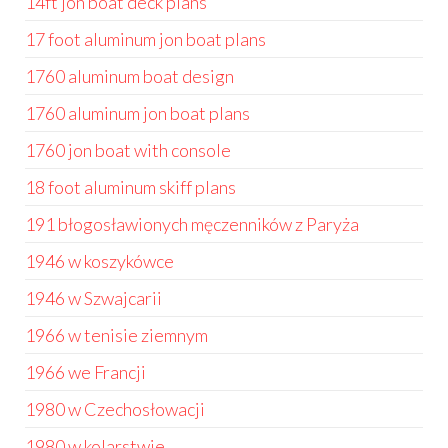
14ft jon boat deck plans
17 foot aluminum jon boat plans
1760 aluminum boat design
1760 aluminum jon boat plans
1760 jon boat with console
18 foot aluminum skiff plans
191 błogosławionych męczenników z Paryża
1946 w koszykówce
1946 w Szwajcarii
1966 w tenisie ziemnym
1966 we Francji
1980 w Czechosłowacji
1980 w kolarstwie