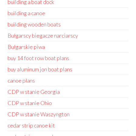
building a boat dock
building a canoe
building wooden boats
Bułgarscy biegacze narciarscy
Bułgarskie piwa
buy 14 foot row boat plans
buy aluminum jon boat plans
canoe plans
CDP w stanie Georgia
CDP w stanie Ohio
CDP w stanie Waszyngton
cedar strip canoe kit