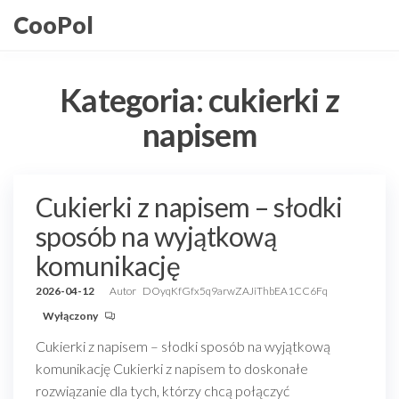
Przejdź
CooPol
do
treści
Kategoria:
cukierki z
napisem
Cukierki z napisem – słodki
sposób na wyjątkową
komunikację
2026-04-12
Autor
DOyqKfGfx5q9arwZAJiThbEA1CC6Fq
Wyłączony
Cukierki z napisem – słodki sposób na wyjątkową
komunikację Cukierki z napisem to doskonałe
rozwiązanie dla tych, którzy chcą połączyć