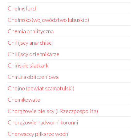
Chelmsford
Chełmsko (województwo lubuskie)
Chemia analityczna
Chilijscy anarchiści
Chilijscy dziennikarze
Chińskie siatkarki
Chmura obliczeniowa
Chojno (powiat szamotulski)
Chomikowate
Chorążowie bielscy (I Rzeczpospolita)
Chorążowie nadworni koronni
Chorwaccy piłkarze wodni