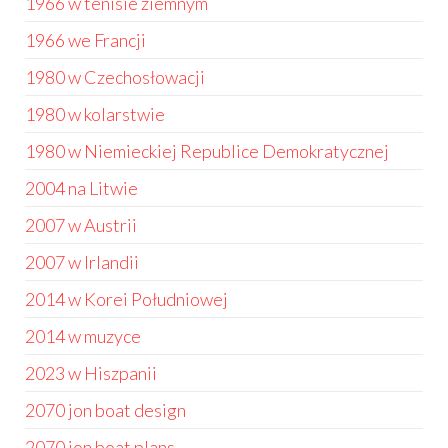
1966 w tenisie ziemnym
1966 we Francji
1980 w Czechosłowacji
1980 w kolarstwie
1980 w Niemieckiej Republice Demokratycznej
2004 na Litwie
2007 w Austrii
2007 w Irlandii
2014 w Korei Południowej
2014 w muzyce
2023 w Hiszpanii
2070 jon boat design
2070 jon boat plans