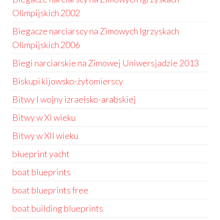
Olimpijskich 2002
Biegacze narciarscy na Zimowych Igrzyskach
Olimpijskich 2006
Biegi narciarskie na Zimowej Uniwersjadzie 2013
Biskupi kijowsko-żytomierscy
Bitwy I wojny izraelsko-arabskiej
Bitwy w XI wieku
Bitwy w XII wieku
blueprint yacht
boat blueprints
boat blueprints free
boat building blueprints