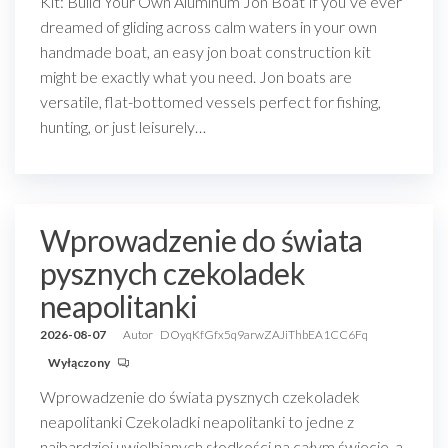
Kit: Build Your Own Aluminum Jon Boat If you’ve ever
dreamed of gliding across calm waters in your own
handmade boat, an easy jon boat construction kit
might be exactly what you need. Jon boats are
versatile, flat-bottomed vessels perfect for fishing,
hunting, or just leisurely…
Wprowadzenie do świata
pysznych czekoladek
neapolitanki
2026-08-07
Autor
DOyqKfGfx5q9arwZAJiThbEA1CC6Fq
Wyłączony
Wprowadzenie do świata pysznych czekoladek
neapolitanki Czekoladki neapolitanki to jedne z
najbardziej uwielbianych słodkości na całym świecie, a