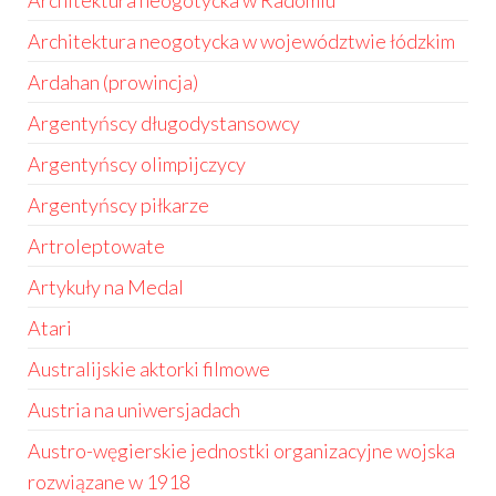
Architektura neogotycka w Radomiu
Architektura neogotycka w województwie łódzkim
Ardahan (prowincja)
Argentyńscy długodystansowcy
Argentyńscy olimpijczycy
Argentyńscy piłkarze
Artroleptowate
Artykuły na Medal
Atari
Australijskie aktorki filmowe
Austria na uniwersjadach
Austro-węgierskie jednostki organizacyjne wojska
rozwiązane w 1918