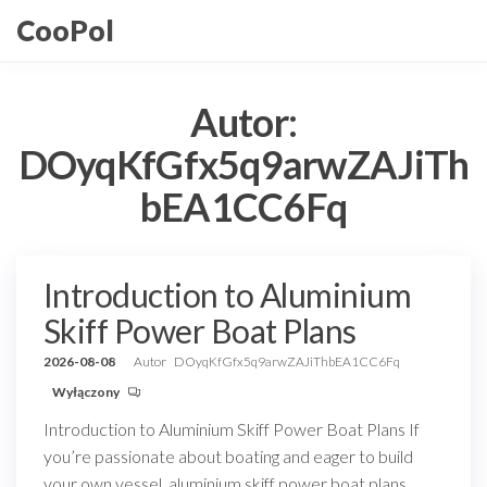
Przejdź
CooPol
do
treści
Autor:
DOyqKfGfx5q9arwZAJiTh
bEA1CC6Fq
Introduction to Aluminium
Skiff Power Boat Plans
2026-08-08
Autor
DOyqKfGfx5q9arwZAJiThbEA1CC6Fq
Wyłączony
Introduction to Aluminium Skiff Power Boat Plans If
you’re passionate about boating and eager to build
your own vessel, aluminium skiff power boat plans