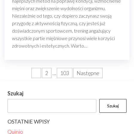
najlepszych metod na poprawę kondycji, wzmocnienie
mięśni oraz zwiększenie wydolności organizmu.
Niezależnie od tego, czy dopiero zaczynasz swoją
przygodę z aktywnością fizyczną, czy jesteś już
doświadczonym sportowcem, trening angażujący
wszystkie partie mięśniowe przynosi wiele korzyści
zdrowotnych i estetycznych. Warto…
Stronicowanie
1
2
…
103
Następne
wpisów
Szukaj
Szukaj
OSTATNIE WPISY
Quinio