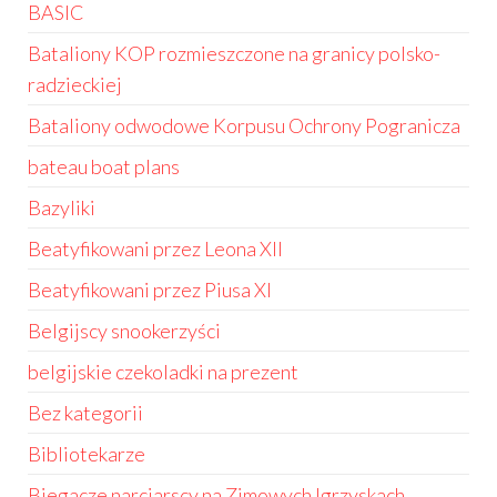
BASIC
Bataliony KOP rozmieszczone na granicy polsko-
radzieckiej
Bataliony odwodowe Korpusu Ochrony Pogranicza
bateau boat plans
Bazyliki
Beatyfikowani przez Leona XII
Beatyfikowani przez Piusa XI
Belgijscy snookerzyści
belgijskie czekoladki na prezent
Bez kategorii
Bibliotekarze
Biegacze narciarscy na Zimowych Igrzyskach