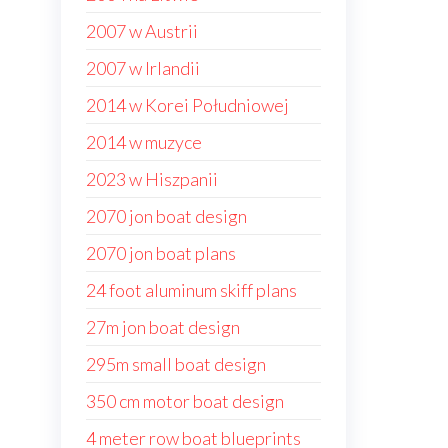
2007 w Austrii
2007 w Irlandii
2014 w Korei Południowej
2014 w muzyce
2023 w Hiszpanii
2070 jon boat design
2070 jon boat plans
24 foot aluminum skiff plans
27m jon boat design
295m small boat design
350 cm motor boat design
4 meter row boat blueprints