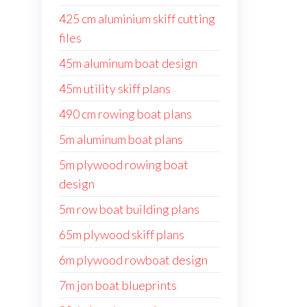
425 cm aluminium skiff cutting
files
45m aluminum boat design
45m utility skiff plans
490 cm rowing boat plans
5m aluminum boat plans
5m plywood rowing boat
design
5m row boat building plans
65m plywood skiff plans
6m plywood rowboat design
7m jon boat blueprints