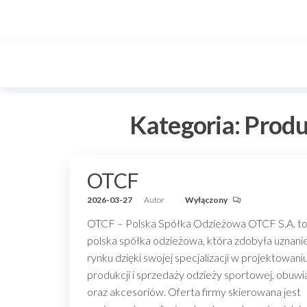
Przejdź
do
treści
Kategoria:
Produ
OTCF
2026-03-27
Autor
Wyłączony
OTCF – Polska Spółka Odzieżowa OTCF S.A. t
polska spółka odzieżowa, która zdobyła uznani
rynku dzięki swojej specjalizacji w projektowaniu
produkcji i sprzedaży odzieży sportowej, obuwi
oraz akcesoriów. Oferta firmy skierowana jest