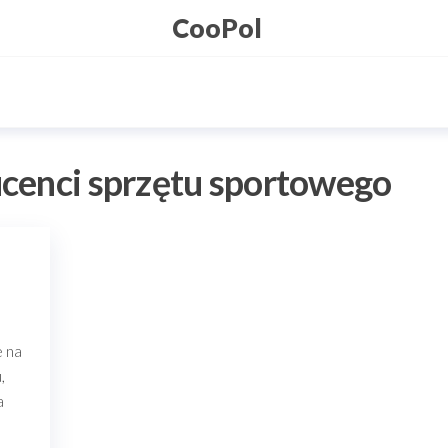
CooPol
cenci sprzętu sportowego
o
e na
,
a