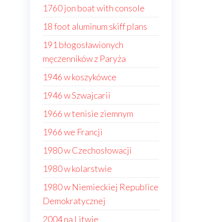
1760 jon boat with console
18 foot aluminum skiff plans
191 błogosławionych
męczenników z Paryża
1946 w koszykówce
1946 w Szwajcarii
1966 w tenisie ziemnym
1966 we Francji
1980 w Czechosłowacji
1980 w kolarstwie
1980 w Niemieckiej Republice
Demokratycznej
2004 na Litwie