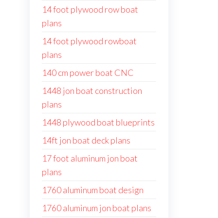
14 foot plywood row boat
plans
14 foot plywood rowboat
plans
140 cm power boat CNC
1448 jon boat construction
plans
1448 plywood boat blueprints
14ft jon boat deck plans
17 foot aluminum jon boat
plans
1760 aluminum boat design
1760 aluminum jon boat plans