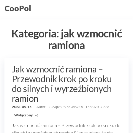
Przejdź
CooPol
do
treści
Kategoria:
jak wzmocnić
ramiona
Jak wzmocnić ramiona –
Przewodnik krok po kroku
do silnych i wyrzeźbionych
ramion
2026-05-15
Autor
DOyqKfGfx5q9arwZAJiThbEA1CC6Fq
Wyłączony
Jak wzmocnić ramiona – Przewodnik krok po kroku do
silnych i wyrzeźbionych ramion Silne ramiona to nie