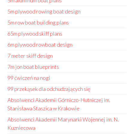
5m aluminum boat plans
5m plywood rowing boat design
5m row boat building plans
65m plywood skiff plans
6m plywood rowboat design
7 meter skiff design
7m jon boat blueprints
99 ćwiczeń na nogi
99 przekąsek dla odchudzających się
Absolwenci Akademii Górniczo-Hutniczej im.
Stanisława Staszica w Krakowie
Absolwenci Akademii Marynarki Wojennej im. N.
Kuzniecowa